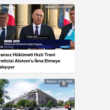
Alstom - 13.09.2016
ransız Hükümeti Hızlı Treni
reticisi Alstom'u İkna Etmeye
alışıyor
Alstom - 17.12.2014