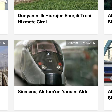
Dünyanın İlk Hidrojen Enerjili Treni
A
Hizmete Girdi
B
.2017
Alstom - 27.09.2017
n
Siemens, Alstom'un Yarısını Aldı
A
Şi