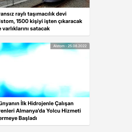
ransız raylı taşımacılık devi
lstom, 1500 kişiyi işten çıkaracak
e varlıklarını satacak
Alstom - 25.08.2022
ünyanın İlk Hidrojenle Çalışan
renleri Almanya'da Yolcu Hizmeti
ermeye Başladı