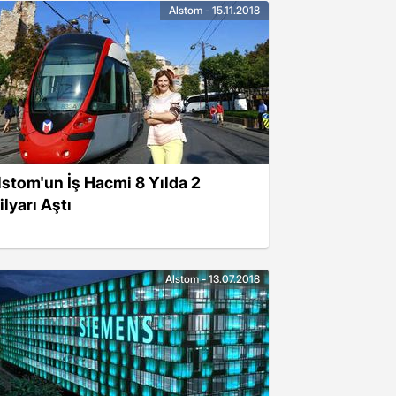
Alstom - 15.11.2018
lstom'un İş Hacmi 8 Yılda 2
ilyarı Aştı
Alstom - 13.07.2018