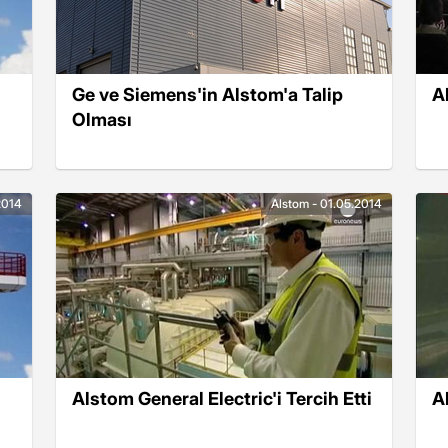
Ge ve Siemens'in Alstom'a Talip
A
Olması
2014
Alstom - 01.05.2014
Alstom General Electric'i Tercih Etti
A