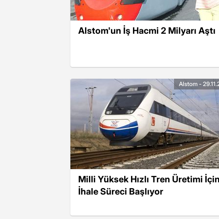
Alstom'un İş Hacmi 2 Milyarı Aştı
Alstom - 29.11
Milli Yüksek Hızlı Tren Üretimi İçi
İhale Süreci Başlıyor