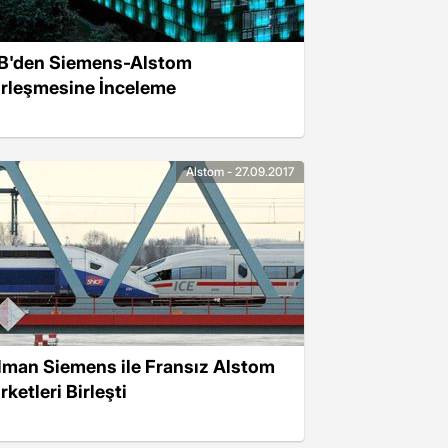
B'den Siemens-Alstom
irleşmesine İnceleme
Alstom - 27.09.2017
lman Siemens ile Fransız Alstom
rketleri Birleşti