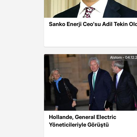
Sanko Enerji Ceo'su Adil Tekin Ol
Alstom - 04.12.
Hollande, General Electric
Yöneticileriyle Görüştü