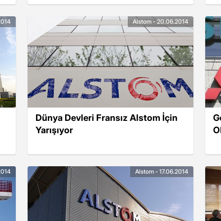
2014
Alstom - 20.06.2014
Dünya Devleri Fransız Alstom İçin
G
Yarışıyor
O
2014
Alstom - 17.06.2014