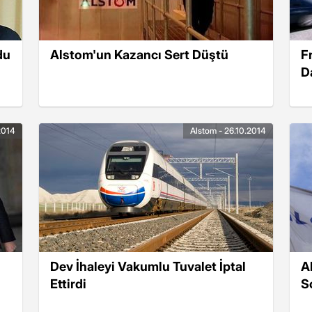
du
Alstom'un Kazancı Sert Düştü
F
D
2014
Alstom - 26.10.2014
Dev İhaleyi Vakumlu Tuvalet İptal
A
Ettirdi
S