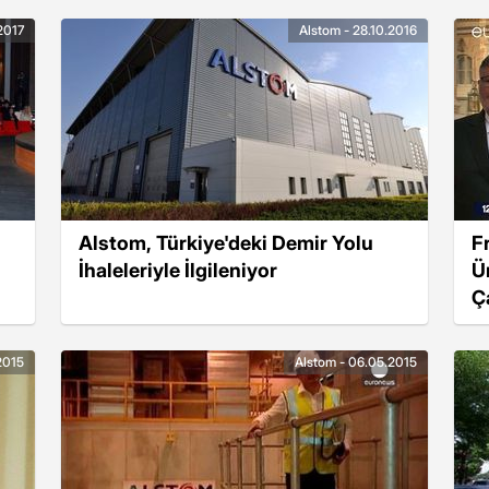
2017
Alstom - 28.10.2016
Alstom, Türkiye'deki Demir Yolu
F
İhaleleriyle İlgileniyor
Ü
Ç
.2015
Alstom - 06.05.2015