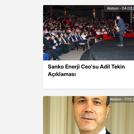
Alstom - 04.03.
Sanko Enerji Ceo'su Adil Tekin
Açıklaması
Alstom - 17.12