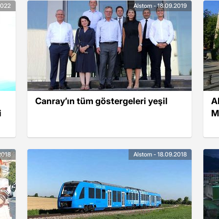
2022
Alstom - 18.09.2019
Canray’ın tüm göstergeleri yeşil
A
i
M
.2018
Alstom - 18.09.2018