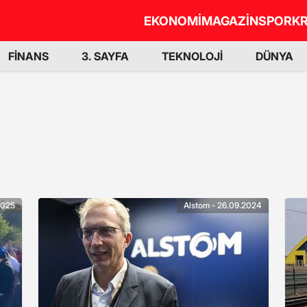
EKONOMİ
MAGAZİN
SPOR
KR
FİNANS
3. SAYFA
TEKNOLOJİ
DÜNYA
2025
Alstom - 26.09.2024