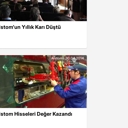
lstom'un Yıllık Karı Düştü
Alstom - 30.04.2014
lstom Hisseleri Değer Kazandı