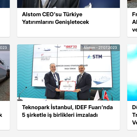
Alstom CEO'su Türkiye
F
Yatırımlarını Genişletecek
A
v
2023
Alstom - 27.07.2023
Teknopark İstanbul, IDEF Fuarı'nda
D
k
5 şirketle iş birlikleri imzaladı
T
V