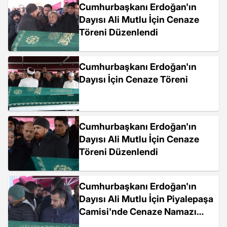
Cumhurbaşkanı Erdoğan'ın
Dayısı Ali Mutlu İçin Cenaze
Töreni Düzenlendi
Cumhurbaşkanı Erdoğan'ın
Dayısı İçin Cenaze Töreni
Cumhurbaşkanı Erdoğan'ın
Dayısı Ali Mutlu İçin Cenaze
Töreni Düzenlendi
Cumhurbaşkanı Erdoğan'ın
Dayısı Ali Mutlu İçin Piyalepaşa
Camisi'nde Cenaze Namazı
Kılındı