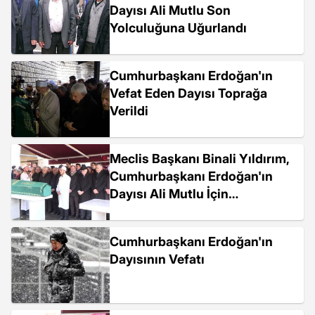
Dayısı Ali Mutlu Son
Yolculuğuna Uğurlandı
Cumhurbaşkanı Erdoğan'ın
Vefat Eden Dayısı Toprağa
Verildi
Meclis Başkanı Binali Yıldırım,
Cumhurbaşkanı Erdoğan'ın
Dayısı Ali Mutlu İçin
Düzenlenen Cenaze...
Cumhurbaşkanı Erdoğan'ın
Dayısının Vefatı