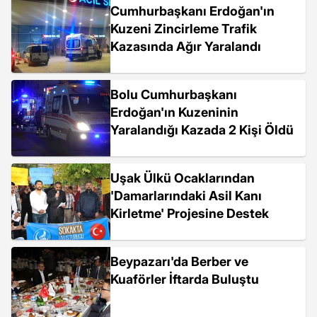
Cumhurbaşkanı Erdoğan'ın
Kuzeni Zincirleme Trafik
Kazasında Ağır Yaralandı
Bolu Cumhurbaşkanı
Erdoğan'ın Kuzeninin
Yaralandığı Kazada 2 Kişi Öldü
Uşak Ülkü Ocaklarından
'Damarlarındaki Asil Kanı
Kirletme' Projesine Destek
Beypazarı'da Berber ve
Kuaförler İftarda Buluştu