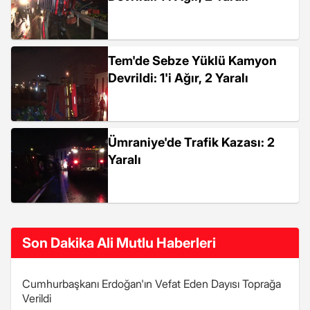
Tem'de Sebze Yüklü Kamyon
Devrildi: 1'i Ağır, 2 Yaralı
Ümraniye'de Trafik Kazası: 2
Yaralı
Son Dakika Ali Mutlu Haberleri
Cumhurbaşkanı Erdoğan'ın Vefat Eden Dayısı Toprağa
Verildi