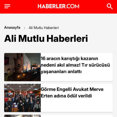
Anasayfa
Ali Mutlu Haberleri
Ali Mutlu Haberleri
16 aracın karıştığı kazanın
nedeni akıl almaz! Tır sürücüsü
yaşananları anlattı
Görme Engelli Avukat Merve
Erten adına ödül verildi