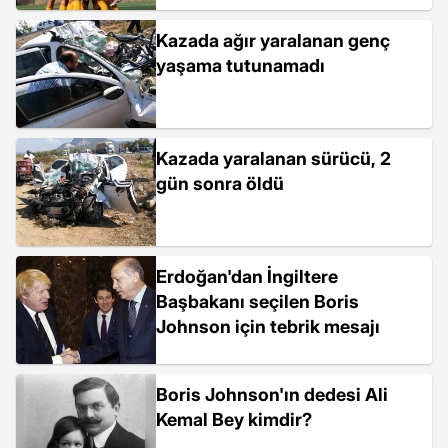
Kazada ağır yaralanan genç
yaşama tutunamadı
Kazada yaralanan sürücü, 2
gün sonra öldü
Erdoğan'dan İngiltere
Başbakanı seçilen Boris
Johnson için tebrik mesajı
Boris Johnson'ın dedesi Ali
Kemal Bey kimdir?