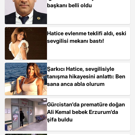
başkanı belli oldu
Hatice evlenme teklifi aldı, eski
sevgilisi mekanı bastı!
Şarkıcı Hatice, sevgilisiyle
tanışma hikayesini anlattı: Ben
sana anca abla olurum
Gürcistan'da prematüre doğan
Ali Kemal bebek Erzurum'da
şifa buldu