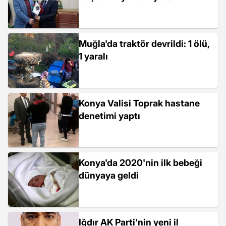
Muğla'da traktör devrildi: 1 ölü,
1 yaralı
Konya Valisi Toprak hastane
denetimi yaptı
Konya'da 2020'nin ilk bebeği
dünyaya geldi
Iğdır AK Parti'nin yeni il