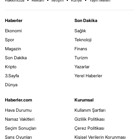
Hakkımızda
Reklam
İletişim
Künye
Yayın İlkeleri
Haberler
Son Dakika
Ekonomi
Sağlık
Spor
Teknoloji
Magazin
Finans
Son Dakika
Turizm
Kripto
Yazarlar
3.Sayfa
Yerel Haberler
Dünya
Haberler.com
Kurumsal
Hava Durumu
Kullanım Şartları
Namaz Vakitleri
Gizlilik Politikası
Seçim Sonuçları
Çerez Politikası
Şans Oyunları
Kişisel Verilerin Korunması