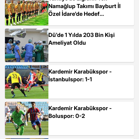
Namağlup Takımı Bayburt İl
Özel İdare'de Hedef
Şampiyonluk
Dü'de 1 Yılda 203 Bin Kişi
Ameliyat Oldu
Kardemir Karabükspor -
İstanbulspor: 1-1
Kardemir Karabükspor -
Boluspor: 0-2