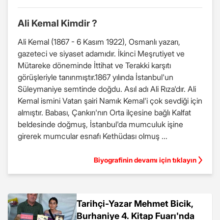
Ali Kemal Kimdir ?
Ali Kemal (1867 - 6 Kasım 1922), Osmanlı yazarı,
gazeteci ve siyaset adamıdır. İkinci Meşrutiyet ve
Mütareke döneminde İttihat ve Terakki karşıtı
görüşleriyle tanınmıştır.1867 yılında İstanbul'un
Süleymaniye semtinde doğdu. Asıl adı Ali Rıza'dır. Ali
Kemal ismini Vatan şairi Namık Kemal'i çok sevdiği için
almıştır. Babası, Çankırı'nın Orta ilçesine bağlı Kalfat
beldesinde doğmuş, İstanbul'da mumculuk işine
girerek mumcular esnafı Kethüdası olmuş ...
Biyografinin devamı için tıklayın
Tarihçi-Yazar Mehmet Bicik,
Burhaniye 4. Kitap Fuarı'nda