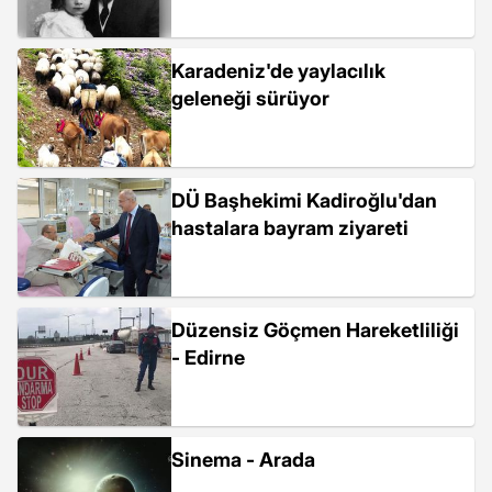
Karadeniz'de yaylacılık
geleneği sürüyor
DÜ Başhekimi Kadiroğlu'dan
hastalara bayram ziyareti
Düzensiz Göçmen Hareketliliği
- Edirne
Sinema - Arada