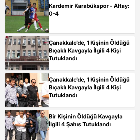
Kardemir Karabükspor - Altay:
0-4
Çanakkale'de, 1 Kişinin Öldüğü
Bıçaklı Kavgayla İlgili 4 Kişi
Tutuklandı
Çanakkale'de, 1 Kişinin Öldüğü
Bıçaklı Kavgayla İlgili 4 Kişi
Tutuklandı
Bir Kişinin Öldüğü Kavgayla
İlgili 4 Şahıs Tutuklandı