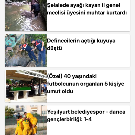
Şelalede ayağı kayan il genel
meclisi üyesini muhtar kurtardı
Definecilerin açtığı kuyuya
düştü
(Özel) 40 yaşındaki
futbolcunun organları 5 kişiye
umut oldu
Yeşilyurt belediyespor - darıca
gençlerbirliği: 1-4