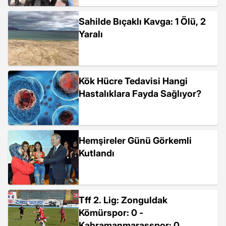
Sahilde Bıçaklı Kavga: 1 Ölü, 2
Yaralı
Kök Hücre Tedavisi Hangi
Hastalıklara Fayda Sağlıyor?
Hemşireler Günü Görkemli
Kutlandı
Tff 2. Lig: Zonguldak
Kömürspor: 0 -
Kahramanmaraşspor: 0