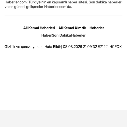
Haberler.com: Türkiye’nin en kapsamlı haber sitesi. Son dakika haberleri
ve en güncel gelişmeler Haberler.com’da.
Ali Kemal Haberleri - Ali Kemal Kimdir - Haberler
Haber
Son Dakika
Haberler
Gizlilik ve çerez ayarları
[Hata Bildir]
08.08.2026 21:09:32 #7.12# .HCFOK.