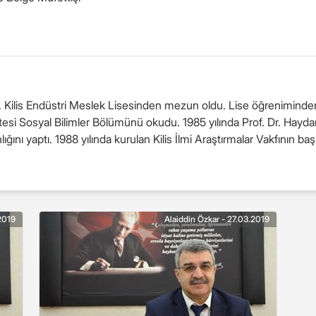
du. Kilis Endüstri Meslek Lisesinden mezun oldu. Lise öğreniminde
du. 1985 yılında Prof. Dr. Haydar Baş ile tanışan Özkar, İcmal Gençlik
Derneğinin Kilis Şubesinin kurucu başkanlığını yaptı. 1988 yılında kurulan Kilis İlmi Ar
2019
Alaiddin Özkar - 27.03.2019