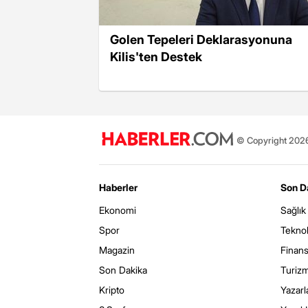
Golen Tepeleri Deklarasyonuna
Kilis'ten Destek
© Copyright 2026 
Haberler
Son D
Ekonomi
Sağlık
Spor
Teknol
Magazin
Finan
Son Dakika
Turiz
Kripto
Yazarl