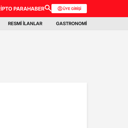
İPTO PARA
HABER
ÜYE GİRİŞİ
RESMİ İLANLAR
GASTRONOMİ