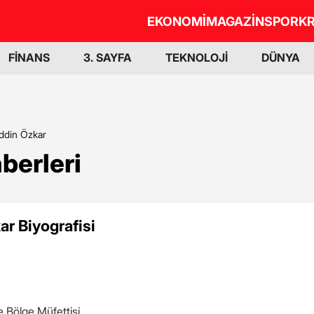
EKONOMİ
MAGAZİN
SPOR
KR
FİNANS
3. SAYFA
TEKNOLOJİ
DÜNYA
iddin Özkar
berleri
ar Biyografisi
e Bölge Müfettişi