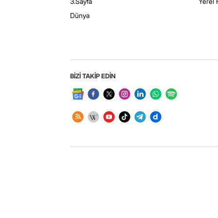
3.Sayfa
Yerel 
Dünya
BİZİ TAKİP EDİN