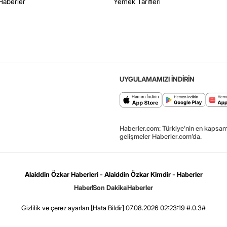
Haberler
Yemek Tarifleri
UYGULAMAMIZI İNDİRİN
Haberler.com: Türkiye’nin en kapsaml
gelişmeler Haberler.com’da.
Alaiddin Özkar Haberleri - Alaiddin Özkar Kimdir - Haberler
Haber
Son Dakika
Haberler
Gizlilik ve çerez ayarları
[Hata Bildir]
07.08.2026 02:23:19 #.0.3#