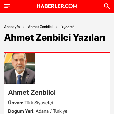
Anasayfa
Ahmet Zenbilci
Biyografi
Ahmet Zenbilci Yazıları
Ahmet Zenbilci
Ünvan:
Türk Siyasetçi
Doğum Yeri:
Adana / Türkiye