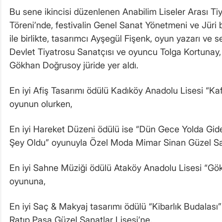
Bu sene ikincisi düzenlenen Anabilim Liseler Arası Tiy
Töreni’nde, festivalin Genel Sanat Yönetmeni ve Jüri
ile birlikte, tasarımcı Ayşegül Fişenk, oyun yazarı ve s
Devlet Tiyatrosu Sanatçısı ve oyuncu Tolga Kortuna
Gökhan Doğrusoy jüride yer aldı.
En iyi Afiş Tasarımı ödülü Kadıköy Anadolu Lisesi “Ka
oyunun olurken,
En iyi Hareket Düzeni ödülü ise “Dün Gece Yolda Gid
Şey Oldu” oyunuyla Özel Moda Mimar Sinan Güzel Sana
En iyi Sahne Müziği ödülü Ataköy Anadolu Lisesi “Gö
oyununa,
En iyi Saç & Makyaj tasarımı ödülü “Kibarlık Budalas
Ratıp Paşa Güzel Sanatlar Lisesi’ne,