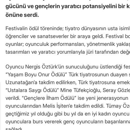
gücünü ve gençlerin yaratıcı potansiyelini bir 
önüne serdi.
Festivalin ödül töreninde; tiyatro dünyasının usta isimle
öğrenciler ve sanatseverler bir araya geldi. Festival
oyunlar; oyunculuk performansları, yönetmenlik yaklaş
tasarımları ve yaratıcı yorumlarıyla jüri tarafından değe
Oyuncu Nergis Öztürk’ün sunuculuğunu üstlendiği fes
“Yaşam Boyu Onur Ödülü” Türk tiyatrosunun duayen s
Uzunatağan’a takdim edilirken, Türk tiyatrosuna emek
“Ustalara Saygı Ödülü” Mine Tüfekçioğlu, Seray Gözl
verildi. “Gençlere İlham Ödülü” ise yeni jenerasyonun 
oyuncularından Melis İşiten’e takdim edildi. Tümay Ö
geçtiğimiz yıl olduğu gibi bu yıl da en iyi kadın oyuncu
oyunculara burs vererek genç oyuncuların başarıları
sağladı.