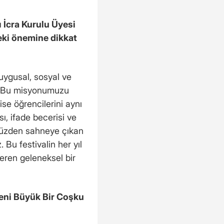
 İcra Kurulu Üyesi
eki önemine dikkat
uygusal, sosyal ve
z. Bu misyonumuzu
ise öğrencilerini aynı
ı, ifade becerisi ve
O yüzden sahneye çıkan
 Bu festivalin her yıl
eren geleneksel bir
reni Büyük Bir Coşku