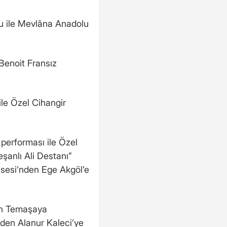
nu ile Mevlâna Anadolu
 Benoit Fransız
ile Özel Cihangir
performası ile Özel
şanlı Ali Destanı”
sesi’nden Ege Akgöl’e
den Temaşaya
den Alanur Kaleci’ye