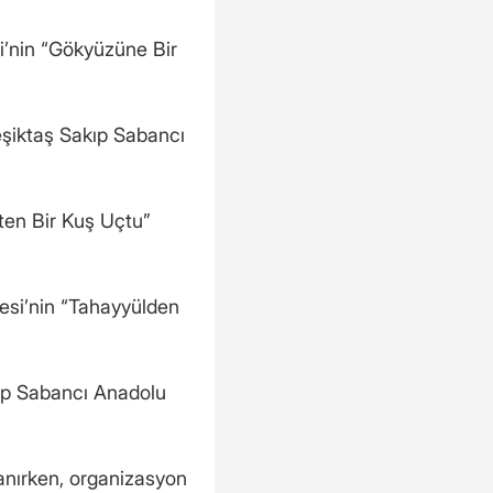
i’nin “Gökyüzüne Bir
şiktaş Sakıp Sabancı
ten Bir Kuş Uçtu”
si’nin “Tahayyülden
ıp Sabancı Anadolu
anırken, organizasyon