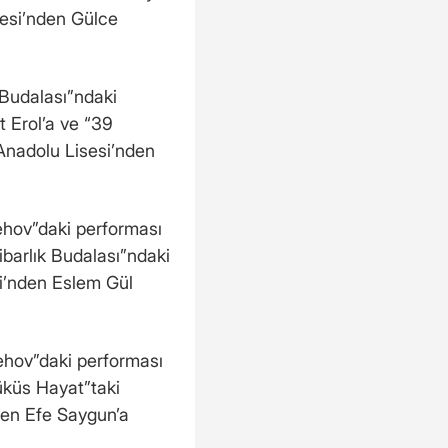
sesi’nden Gülce
 Budalası”ndaki
 Erol’a ve “39
Anadolu Lisesi’nden
hov”daki performası
ibarlık Budalası”ndaki
si’nden Eslem Gül
hov”daki performası
üküs Hayat”taki
den Efe Saygun’a