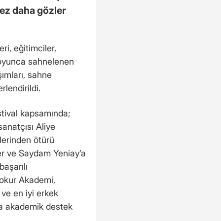
kez daha gözler
ri, eğitimciler,
 boyunca sahnelenen
ımları, sahne
rlendirildi.
tival kapsamında;
anatçısı Aliye
lerinden ötürü
er ve Saydam Yeniay’a
başarılı
zokur Akademi,
 ve en iyi erkek
na akademik destek