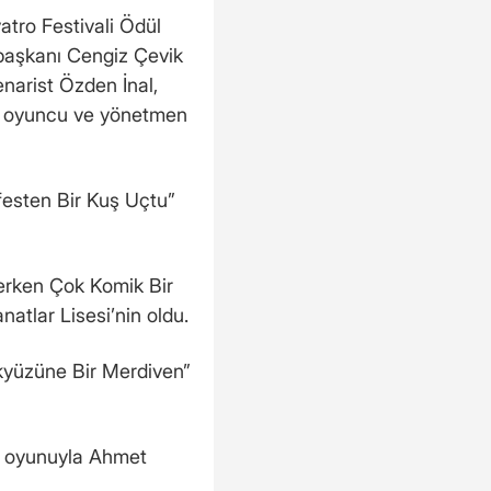
atro Festivali Ödül
 başkanı Cengiz Çevik
enarist Özden İnal,
y, oyuncu ve yönetmen
festen Bir Kuş Uçtu”
erken Çok Komik Bir
tlar Lisesi’nin oldu.
kyüzüne Bir Merdiven”
ı” oyunuyla Ahmet