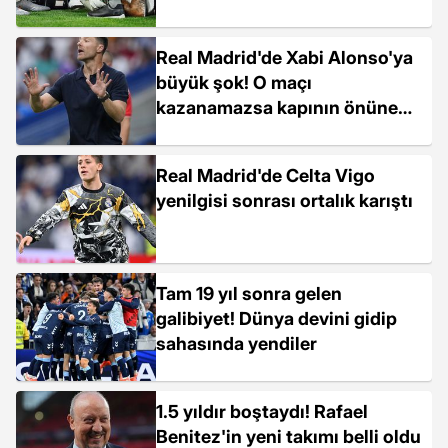
Real Madrid'de Xabi Alonso'ya
büyük şok! O maçı
kazanamazsa kapının önüne
koyulacak
Real Madrid'de Celta Vigo
yenilgisi sonrası ortalık karıştı
Tam 19 yıl sonra gelen
galibiyet! Dünya devini gidip
sahasında yendiler
1.5 yıldır boştaydı! Rafael
Benitez'in yeni takımı belli oldu