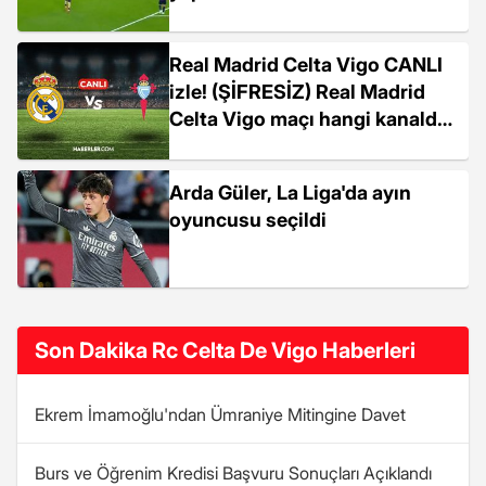
Real Madrid Celta Vigo CANLI
izle! (ŞİFRESİZ) Real Madrid
Celta Vigo maçı hangi kanalda,
canlı yayın nerede ve nasıl
izlenir?
Arda Güler, La Liga'da ayın
oyuncusu seçildi
Son Dakika Rc Celta De Vigo Haberleri
Ekrem İmamoğlu'ndan Ümraniye Mitingine Davet
Burs ve Öğrenim Kredisi Başvuru Sonuçları Açıklandı