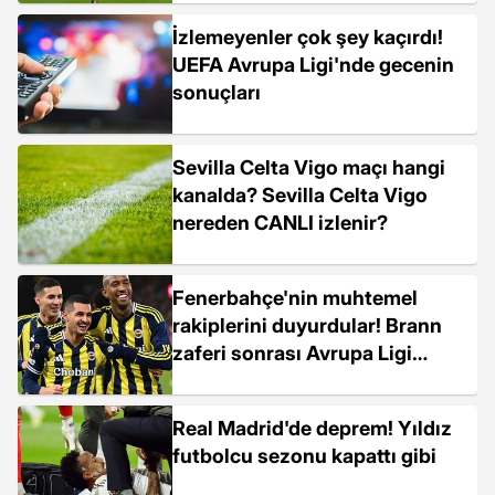
İzlemeyenler çok şey kaçırdı!
UEFA Avrupa Ligi'nde gecenin
sonuçları
Sevilla Celta Vigo maçı hangi
kanalda? Sevilla Celta Vigo
nereden CANLI izlenir?
Fenerbahçe'nin muhtemel
rakiplerini duyurdular! Brann
zaferi sonrası Avrupa Ligi
simüle edildi
Real Madrid'de deprem! Yıldız
futbolcu sezonu kapattı gibi