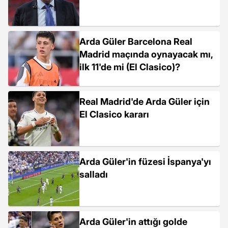
Arda Güler Barcelona Real
Madrid maçında oynayacak mı,
ilk 11'de mi (El Clasico)?
Real Madrid'de Arda Güler için
El Clasico kararı
Arda Güler'in füzesi İspanya'yı
salladı
Arda Güler'in attığı golde