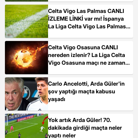
Celta Vigo Las Palmas CANLI
İZLEME LİNKİ var mı! İspanya
La Liga Celta Vigo Las Palmas
maçı ne zaman?
Celta Vigo Osasuna CANLI
nereden izlenir? La Liga Celta
Vigo Osasuna maçı ne zaman,
hangi kanalda?
Carlo Ancelotti, Arda Güler'in
şov yaptığı maçta kabusu
yaşadı
Yok artık Arda Güler! 70.
dakikada girdiği maçta neler
yaptı neler