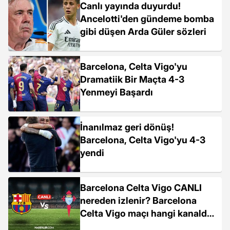
Canlı yayında duyurdu!
Ancelotti'den gündeme bomba
gibi düşen Arda Güler sözleri
Barcelona, Celta Vigo'yu
Dramatiik Bir Maçta 4-3
Yenmeyi Başardı
İnanılmaz geri dönüş!
Barcelona, Celta Vigo'yu 4-3
yendi
Barcelona Celta Vigo CANLI
nereden izlenir? Barcelona
Celta Vigo maçı hangi kanalda,
nasıl izlenir?