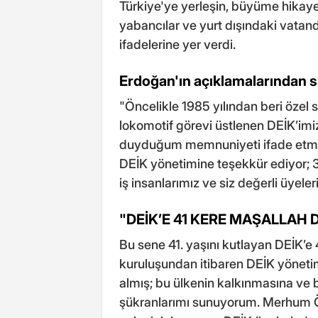
Türkiye'ye yerleşin, büyüme hikaye
yabancılar ve yurt dışındaki vata
ifadelerine yer verdi.
Erdoğan'ın açıklamalarından sa
"Öncelikle 1985 yılından beri özel
lokomotif görevi üstlenen DEİK’imiz
duyduğum memnuniyeti ifade etmek
DEİK yönetimine teşekkür ediyor; 3
iş insanlarımız ve siz değerli üyeler
"DEİK’E 41 KERE MAŞALLAH
Bu sene 41. yaşını kutlayan DEİK’e
kuruluşundan itibaren DEİK yönetim
almış; bu ülkenin kalkınmasına v
şükranlarımı sunuyorum. Merhum Ö