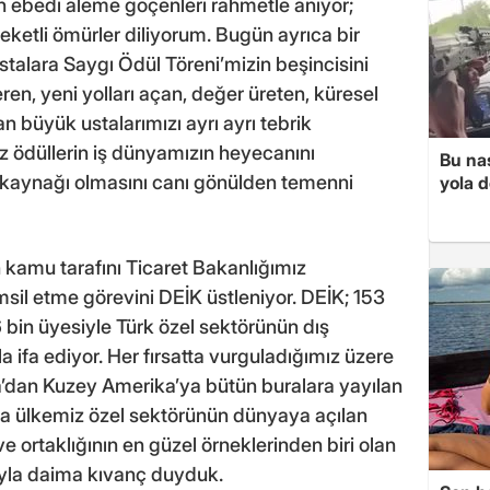
 ebedi aleme göçenleri rahmetle anıyor;
ereketli ömürler diliyorum. Bugün ayrıca bir
stalara Saygı Ödül Töreni’mizin beşincisini
eren, yeni yolları açan, değer üreten, küresel
n büyük ustalarımızı ayrı ayrı tebrik
z ödüllerin iş dünyamızın heyecanını
Bu nas
m kaynağı olmasını canı gönülden temenni
yola d
kamu tarafını Ticaret Bakanlığımız
sil etme görevini DEİK üstleniyor. DEİK; 153
 bin üyesiyle Türk özel sektörünün dış
ifa ediyor. Her fırsatta vurguladığımız üzere
’dan Kuzey Amerika’ya bütün buralara yayılan
da ülkemiz özel sektörünün dünyaya açılan
 ortaklığının en güzel örneklerinden biri olan
rıyla daima kıvanç duyduk.