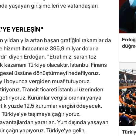
da yaşayan girişimcileri ve vatandaşları
E'YE YERLEŞİN"
Erdoğa
yıldan yıla artan başarı grafiğini rakamlar da
düğme
e hizmet ihracatımız 395,9 milyar dolarla
dı" diyen Erdoğan, "Etrafımızı saran toz
 kazananı Türkiye olacaktır. İstanbul Finans
bölgesel üssüne dönüştürmeyi hedefliyoruz.
 yıl boyunca vergiden muaf tutuyoruz.
tiriyoruz. Transit ticareti İstanbul üzerinden
 getiriyoruz. Kurumlar vergisi oranını yarıya
artık yüzde 12,5 kurumlar vergisi ödeyecek.
ni Türkiye'ye taşımaya çağırıyoruz.
avantajlardan yararlan. Yurt dışında yaşayan
ir çağrı yapıyoruz. Türkiye'ye gelin,
Türkiy