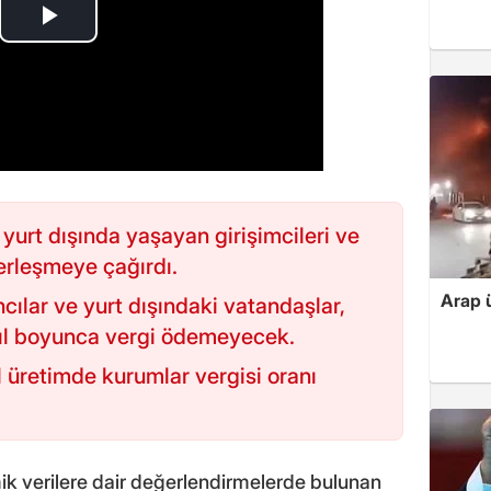
urt dışında yaşayan girişimcileri ve
erleşmeye çağırdı.
Arap ü
cılar ve yurt dışındaki vatandaşlar,
0 yıl boyunca vergi ödemeyecek.
l üretimde kurumlar vergisi oranı
k verilere dair değerlendirmelerde bulunan