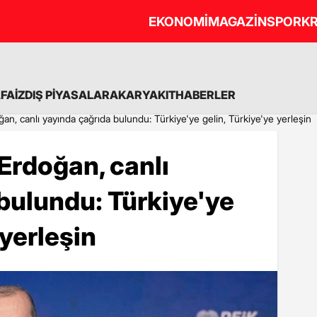
EKONOMİ
MAGAZİN
SPOR
KR
A
FAİZ
DIŞ PİYASALAR
AKARYAKIT
HABERLER
, canlı yayında çağrıda bulundu: Türkiye'ye gelin, Türkiye'ye yerleşin
rdoğan, canlı
bulundu: Türkiye'ye
 yerleşin