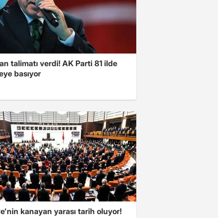
n talimatı verdi! AK Parti 81 ilde
ye basıyor
e'nin kanayan yarası tarih oluyor!