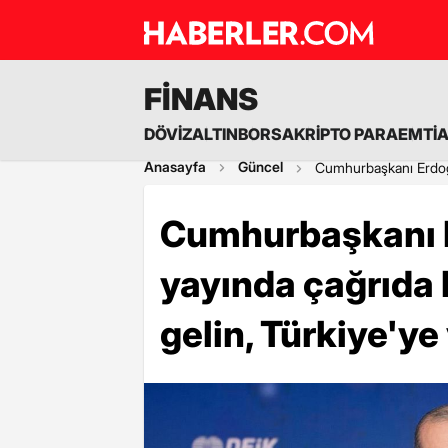
FİNANS
DÖVİZ
ALTIN
BORSA
KRİPTO PARA
EMTİ
Anasayfa
Güncel
Cumhurbaşkanı Erdoğan
Cumhurbaşkanı E
yayında çağrıda 
gelin, Türkiye'ye