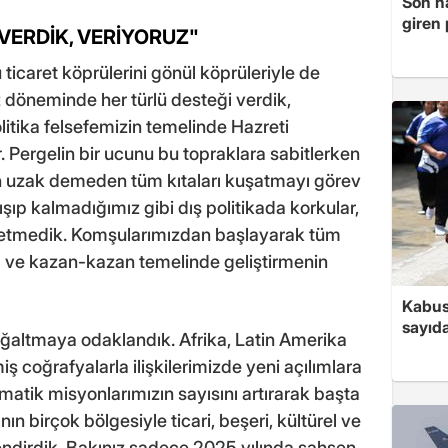
Son ha
giren
 VERDİK, VERİYORUZ"
ticaret köprülerini gönül köprüleriyle de
 döneminde her türlü desteği verdik,
olitika felsefemizin temelinde Hazreti
 Pergelin bir ucunu bu topraklara sabitlerken
ın uzak demeden tüm kıtaları kuşatmayı görev
kışıp kalmadığımız gibi dış politikada korkular,
t etmedik. Komşularımızdan başlayarak tüm
saygı ve kazan-kazan temelinde geliştirmenin
Kabus
sayıda
çoğaltmaya odaklandık. Afrika, Latin Amerika
ş coğrafyalarla ilişkilerimizde yeni açılımlara
lomatik misyonlarımızın sayısını artırarak başta
 birçok bölgesiyle ticari, beşeri, kültürel ve
dirdik. Bakınız sadece 2025 yılında şahsen