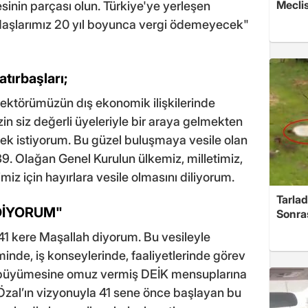
Meclis
sinin parçası olun. Türkiye'ye yerleşen
ndaşlarımız 20 yıl boyunca vergi ödemeyecek"
tırbaşları;
 sektörümüzün dış ekonomik ilişkilerinde
in siz değerli üyeleriyle bir araya gelmekten
 istiyorum. Bu güzel buluşmaya vesile olan
9. Olağan Genel Kurulun ülkemiz, milletimiz,
imiz için hayırlara vesile olmasını diliyorum.
Tarlad
 DİYORUM"
Sonra
 41 kere Maşallah diyorum. Bu vesileyle
inde, iş konseylerinde, faaliyetlerinde görev
e büyümesine omuz vermiş DEİK mensuplarına
zal’ın vizyonuyla 41 sene önce başlayan bu