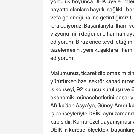
yolculuk boyunca DEİK üyelerinden
hayatta olanlara hayırlı, sağlıklı, b
vefa geleneği haline getirdiğimiz U
icra ediyoruz. Başarılarıyla ilham v
vizyonu milli değerlerle harmanlaya
ediyorum. Biraz önce tevdi ettiğimi
tazelemesini, yeni kuşaklara ilha
ediyorum.
Malumunuz, ticaret diplomasimizin 
yürütürken özel sektör kanadını tem
iş konseyi, 92 kurucu kuruluşu ve 6
ekonomik münasebetlerini başarıyla 
Afrika’dan Asya’ya, Güney Amerika
iş konseyleriyle DEİK, aynı zaman
kapısıdır. Kamu-özel dayanışması ve
DEİK’in küresel ölçekteki başarıla