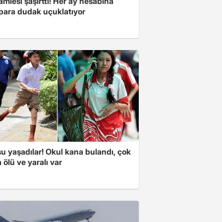
mlesi şaşırttı! Her ay hesabına
 para dudak uçuklatıyor
u yaşadılar! Okul kana bulandı, çok
 ölü ve yaralı var