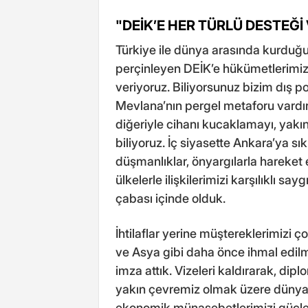
"DEİK’E HER TÜRLÜ DESTEĞİ
Türkiye ile dünya arasında kurduğu 
perçinleyen DEİK’e hükümetlerimiz
veriyoruz. Biliyorsunuz bizim dış p
Mevlana’nın pergel metaforu vardır.
diğeriyle cihanı kucaklamayı, yak
biliyoruz. İç siyasette Ankara’ya sı
düşmanlıklar, önyargılarla hareke
ülkelerle ilişkilerimizi karşılıklı 
çabası içinde olduk.
İhtilaflar yerine müştereklerimizi 
ve Asya gibi daha önce ihmal edilmi
imza attık. Vizeleri kaldırarak, dip
yakın çevremiz olmak üzere dünyanın
ekonomik münasebetlerimizi güçlen