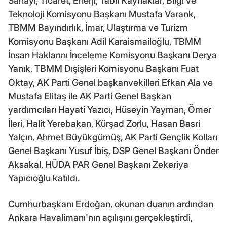
Sanayi, Ticaret, Enerji, Tabii Kaynaklar, Bilgi ve
Teknoloji Komisyonu Başkanı Mustafa Varank,
TBMM Bayındırlık, İmar, Ulaştırma ve Turizm
Komisyonu Başkanı Adil Karaismailoğlu, TBMM
İnsan Haklarını İnceleme Komisyonu Başkanı Derya
Yanık, TBMM Dışişleri Komisyonu Başkanı Fuat
Oktay, AK Parti Genel başkanvekilleri Efkan Ala ve
Mustafa Elitaş ile AK Parti Genel Başkan
yardımcıları Hayati Yazıcı, Hüseyin Yayman, Ömer
İleri, Halit Yerebakan, Kürşad Zorlu, Hasan Basri
Yalçın, Ahmet Büyükgümüş, AK Parti Gençlik Kolları
Genel Başkanı Yusuf İbiş, DSP Genel Başkanı Önder
Aksakal, HÜDA PAR Genel Başkanı Zekeriya
Yapıcıoğlu katıldı.
Cumhurbaşkanı Erdoğan, okunan duanın ardından
Ankara Havalimanı'nın açılışını gerçekleştirdi,