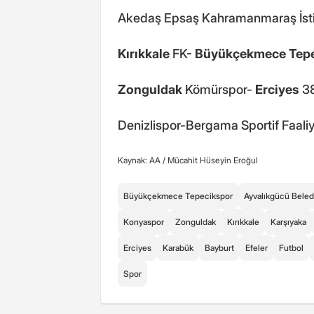
Akedaş Epsaş Kahramanmaraş İstikl
Kırıkkale
FK-
Büyükçekmece Tepe
Zonguldak
Kömürspor-
Erciyes
38
Denizlispor-Bergama Sportif Faaliye
Kaynak: AA /
Mücahit Hüseyin Eroğul
Büyükçekmece Tepecikspor
Ayvalıkgücü Beled
Konyaspor
Zonguldak
Kırıkkale
Karşıyaka
Erciyes
Karabük
Bayburt
Efeler
Futbol
Spor