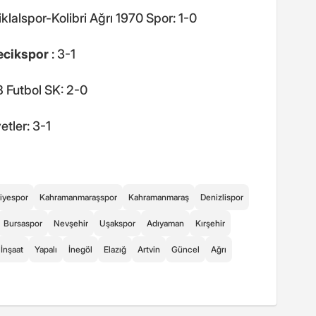
alspor-Kolibri Ağrı 1970 Spor: 1-0
cikspor
: 3-1
 Futbol SK: 2-0
tler: 3-1
iyespor
Kahramanmaraşspor
Kahramanmaraş
Denizlispor
Bursaspor
Nevşehir
Uşakspor
Adıyaman
Kırşehir
İnşaat
Yapalı
İnegöl
Elazığ
Artvin
Güncel
Ağrı