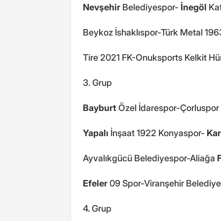
Nevşehir
Belediyespor-
İnegöl
Kaf
Beykoz İshaklıspor-Türk Metal 196
Tire 2021 FK-Onuksports Kelkit Hür
3. Grup
Bayburt
Özel İdarespor-Çorluspor 
Yapalı
İnşaat 1922 Konyaspor-
Ka
Ayvalıkgücü Belediyespor-Aliağa
Efeler
09 Spor-Viranşehir Belediye
4. Grup