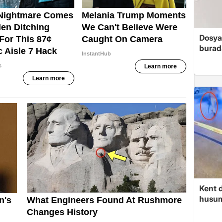
Dosya
burada
Kent d
husume