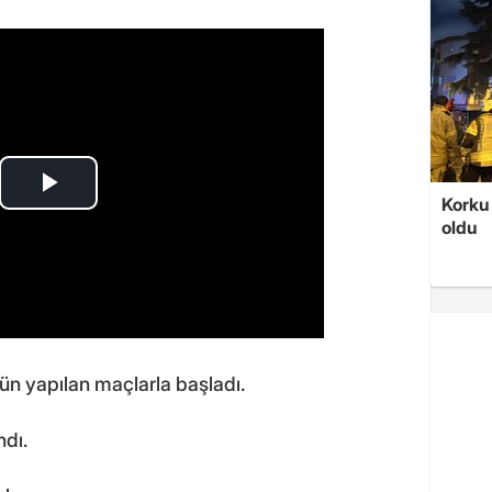
Korku 
oldu
n yapılan maçlarla başladı.
ndı.