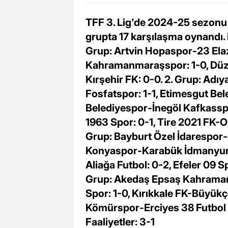
TFF 3. Lig'de 2024-25 sezonu 
grupta 17 karşılaşma oynandı. 
Grup: Artvin Hopaspor-23 Ela
Kahramanmaraşspor: 1-0, Düz
Kırşehir FK: 0-0. 2. Grup: Ad
Fosfatspor: 1-1, Etimesgut Be
Belediyespor-İnegöl Kafkasspo
1963 Spor: 0-1, Tire 2021 FK-O
Grup: Bayburt Özel İdarespor-Ç
Konyaspor-Karabük İdmanyurd
Aliağa Futbol: 0-2, Efeler 09 S
Grup: Akedaş Epsaş Kahramanm
Spor: 1-0, Kırıkkale FK-Büyü
Kömürspor-Erciyes 38 Futbol 
Faaliyetler: 3-1