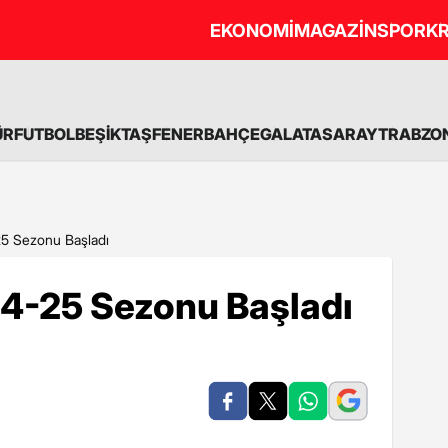
EKONOMİ
MAGAZİN
SPOR
KR
ÜR
FUTBOL
BEŞİKTAŞ
FENERBAHÇE
GALATASARAY
TRABZO
25 Sezonu Başladı
24-25 Sezonu Başladı