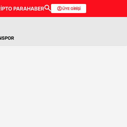
İPTO PARA
HABER
ÜYE GİRİŞİ
NSPOR