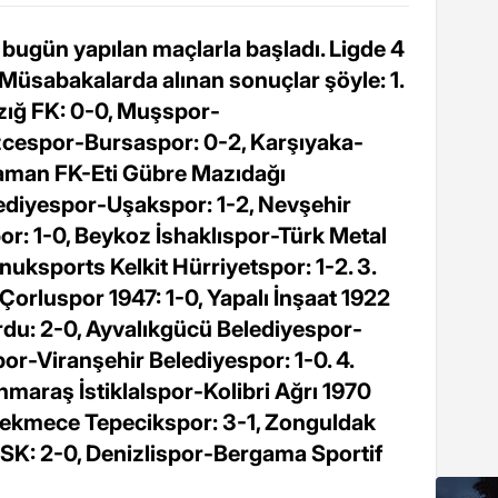
bugün yapılan maçlarla başladı. Ligde 4
Müsabakalarda alınan sonuçlar şöyle: 1.
zığ FK: 0-0, Muşspor-
cespor-Bursaspor: 0-2, Karşıyaka-
ıyaman FK-Eti Gübre Mazıdağı
lediyespor-Uşakspor: 1-2, Nevşehir
r: 1-0, Beykoz İshaklıspor-Türk Metal
nuksports Kelkit Hürriyetspor: 1-2. 3.
orluspor 1947: 1-0, Yapalı İnşaat 1922
u: 2-0, Ayvalıkgücü Belediyespor-
por-Viranşehir Belediyespor: 1-0. 4.
araş İstiklalspor-Kolibri Ağrı 1970
kçekmece Tepecikspor: 3-1, Zonguldak
SK: 2-0, Denizlispor-Bergama Sportif