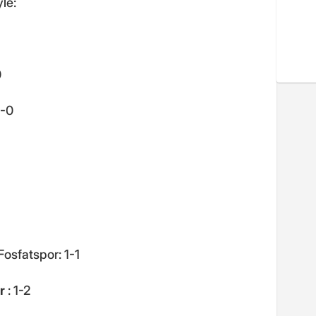
le:
0
1-0
osfatspor: 1-1
r
: 1-2