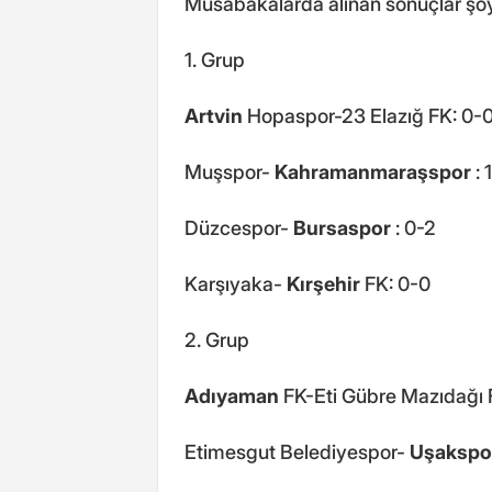
Müsabakalarda alınan sonuçlar şöy
1. Grup
Artvin
Hopaspor-23 Elazığ FK: 0-
Muşspor-
Kahramanmaraşspor
: 
Düzcespor-
Bursaspor
: 0-2
Karşıyaka-
Kırşehir
FK: 0-0
2. Grup
Adıyaman
FK-Eti Gübre Mazıdağı F
Etimesgut Belediyespor-
Uşakspo