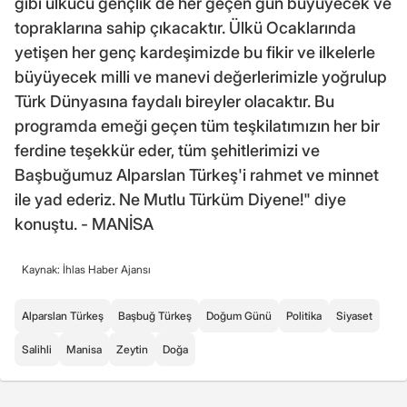
gibi ülkücü gençlik de her geçen gün büyüyecek ve
topraklarına sahip çıkacaktır. Ülkü Ocaklarında
yetişen her genç kardeşimizde bu fikir ve ilkelerle
büyüyecek milli ve manevi değerlerimizle yoğrulup
Türk Dünyasına faydalı bireyler olacaktır. Bu
programda emeği geçen tüm teşkilatımızın her bir
ferdine teşekkür eder, tüm şehitlerimizi ve
Başbuğumuz Alparslan Türkeş'i rahmet ve minnet
ile yad ederiz. Ne Mutlu Türküm Diyene!" diye
konuştu. - MANİSA
Kaynak: İhlas Haber Ajansı
Alparslan Türkeş
Başbuğ Türkeş
Doğum Günü
Politika
Siyaset
Salihli
Manisa
Zeytin
Doğa