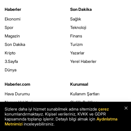
Haberler
Son Dakika
Ekonomi
Sağlık
Spor
Teknoloji
Magazin
Finans
Son Dakika
Turizm
Kripto
Yazarlar
3.Sayfa
Yerel Haberler
Dünya
Haberler.com
Kurumsal
Hava Durumu
Kullanım Şartları
Namaz Vakitleri
Gizlilik Politikası
×
Sizlere daha iyi hizmet sunabilmek adına sitemizde
çerez
Seçim Sonuçları
Çerez Politikası
konumlandırmaktayız. Kişisel verileriniz, KVKK ve GDPR
kapsamında toplanıp işlenir. Detaylı bilgi almak için
Aydınlatma
Şans Oyunları
Kişisel Verilerin Korunması
Metnimizi
inceleyebilirsiniz.
Rüya Tabirleri
Veri Sahibi Başvuru Formu