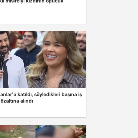
klı mısırcıyı kızdıran öpücük
nlar'a katıldı, söyledikleri başına iş
Gözaltına alındı