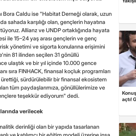
Yakışı
ı Bora Caldu ise "Habitat Derneği olarak, uzun
ında sahada karşılığı olan, gençlerin hayatına
üyoruz. Allianz ve UNDP ortaklığında hayata
si ile 15–24 yaş arası gençlerin ve genç
 risk yönetimi ve sigorta konularına erişimini
'nin 81 ilinden seçilen 31 gönüllü
e ulaştık ve bir yıl içinde 10.000 gence
yanı sıra FINHACK, finansal koçluk programları
e ürettiği, sürdürülebilir bir finansal ekosistem
ılan tüm paydaşlarımıza, gönüllülerimize ve
Konuşa
gençlere teşekkür ediyorum" dedi.
açtı! 
tlarında verilecek
nalitik derinliği olan bir yapıda tasarlanan
nlı ve katılımcı bir eğitim modeli üzerine inşa