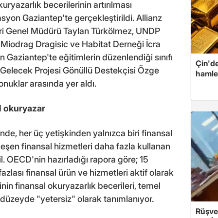
uryazarlık becerilerinin artırılması
syon Gaziantep'te gerçekleştirildi. Allianz
leri Genel Müdürü Taylan Türkölmez, UNDP
 Miodrag Dragisic ve Habitat Derneği İcra
 Gaziantep'te eğitimlerin düzenlendiği sınıfı
Çin'de
a Gelecek Projesi Gönüllü Destekçisi Özge
hamle
nuklar arasında yer aldı.
l okuryazar
nde, her üç yetişkinden yalnızca biri finansal
leşen finansal hizmetleri daha fazla kullanan
l. OECD'nin hazırladığı rapora göre; 15
azlası finansal ürün ve hizmetleri aktif olarak
nin finansal okuryazarlık becerileri, temel
 düzeyde "yetersiz" olarak tanımlanıyor.
Rüşvet