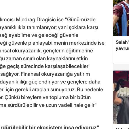
ımcısı Miodrag Dragisic ise "Günümüzde
anıklılıkla tanımlanıyor; yani şoklara karşı
sağlayabilme ve geleceği güvenle
Salah'
ceği güvenle planlayabilmenin merkezinde ise
yavrus
nansal okuryazarlık, gençlerin eğitimlerine
çoğu zaman sınırlı olan kaynaklarını etkin
ğe geçiş sürecinde karşılaşabilecekleri
nı sağlıyor. Finansal okuryazarlığa yatırım
dayanıklılığı güçlendiriyor ve gençlere daha
eri için gerekli araçları sunuyoruz. Bu nedenle
or. Çünkü bireylere ve topluma bir bütün
ma sürdürülebilir ve uzun vadeli hale gelir"
ürdürülebilir bir ekosistem inşa ediyoruz"