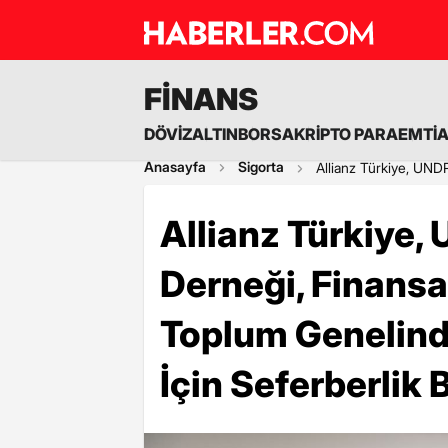
FİNANS
DÖVİZ
ALTIN
BORSA
KRİPTO PARA
EMTİ
Anasayfa
Sigorta
Allianz Türkiye, UNDP
Allianz Türkiye,
Derneği, Finansa
Toplum Genelind
İçin Seferberlik 