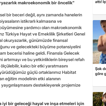
attı! İ
ryazarlık makroekonomik bir öncelik"
sel bir beceri değil, aynı zamanda hanelerin
iyasaların istikrarlı kalmasına ve
de büyümesine yardımcı olan makroekonomik
nz Türkiye Hayat ve Emeklilik Şirketleri Genel
l okuryazarlık, günümüzde finansal
duğunu ve gelecekteki büyüme potansiyelini
aşam becerisi haline geldi. Finansla Gelecek
ni artırmayı ve bu yetkinliklerin bireysel refah
lçülebilir, kalıcı bir etki yaratmasını
Şok de
e yürüdüğümüz güçlü ortaklarımız Habitat
göre 
n eğitim modelinin etki alanının
ve yaygınlaşmasını destekleyerek projemize
iyi bir geleceği hayal ve inşa etmeleri için