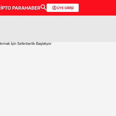
İPTO PARA
HABER
ÜYE GİRİŞİ
rmak İçin Seferberlik Başlatıyor