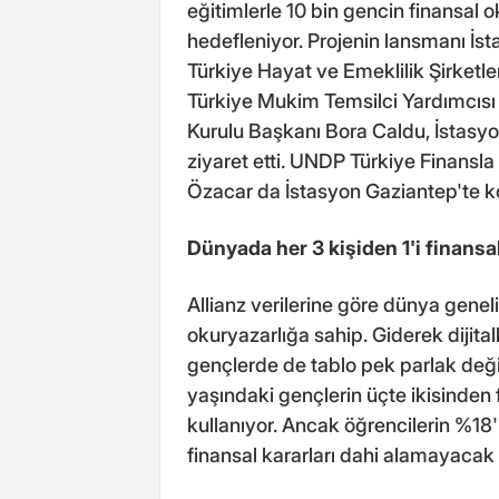
eğitimlerle 10 bin gencin finansal ok
hedefleniyor. Projenin lansmanı İsta
Türkiye Hayat ve Emeklilik Şirket
Türkiye Mukim Temsilci Yardımcısı
Kurulu Başkanı Bora Caldu, İstasyon
ziyaret etti. UNDP Türkiye Finansl
Özacar da İstasyon Gaziantep'te ko
Dünyada her 3 kişiden 1'i finansa
Allianz verilerine göre dünya geneli
okuryazarlığa sahip. Giderek dijital
gençlerde de tablo pek parlak deği
yaşındaki gençlerin üçte ikisinden f
kullanıyor. Ancak öğrencilerin %18'i
finansal kararları dahi alamayacak