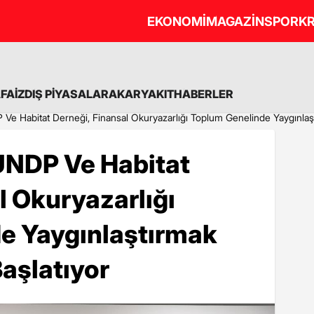
EKONOMİ
MAGAZİN
SPOR
KR
A
FAİZ
DIŞ PİYASALAR
AKARYAKIT
HABERLER
 Ve Habitat Derneği, Finansal Okuryazarlığı Toplum Genelinde Yaygınlaştı
 UNDP Ve Habitat
l Okuryazarlığı
e Yaygınlaştırmak
Başlatıyor