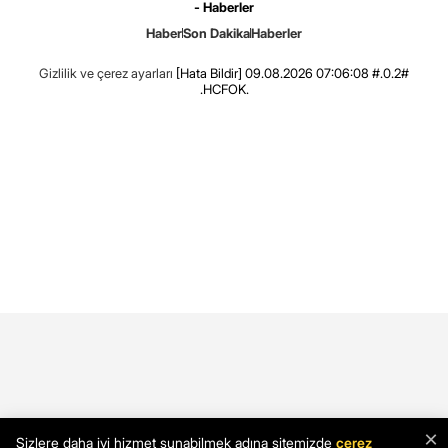
- Haberler
Haber
Son Dakika
Haberler
Gizlilik ve çerez ayarları
[Hata Bildir]
09.08.2026 07:06:08 #.0.2#
.HCFOK.
×
Sizlere daha iyi hizmet sunabilmek adına sitemizde
çerez