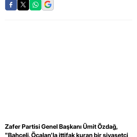
Zafer Partisi Genel Başkanı Ümit Özdağ,
"Bahçeli, Öcalan'la ittifak kuran bir siyasetçi