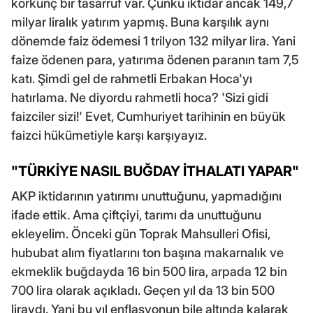
korkunç bir tasarruf var. Çünkü iktidar ancak 149,7
milyar liralık yatırım yapmış. Buna karşılık aynı
dönemde faiz ödemesi 1 trilyon 132 milyar lira. Yani
faize ödenen para, yatırıma ödenen paranın tam 7,5
katı. Şimdi gel de rahmetli Erbakan Hoca'yı
hatırlama. Ne diyordu rahmetli hoca? 'Sizi gidi
faizciler sizi!' Evet, Cumhuriyet tarihinin en büyük
faizci hükümetiyle karşı karşıyayız.
"TÜRKİYE NASIL BUĞDAY İTHALATI YAPAR"
AKP iktidarının yatırımı unuttuğunu, yapmadığını
ifade ettik. Ama çiftçiyi, tarımı da unuttuğunu
ekleyelim. Önceki gün Toprak Mahsulleri Ofisi,
hububat alım fiyatlarını ton başına makarnalık ve
ekmeklik buğdayda 16 bin 500 lira, arpada 12 bin
700 lira olarak açıkladı. Geçen yıl da 13 bin 500
liraydı. Yani bu yıl enflasyonun bile altında kalarak