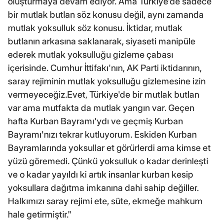
oluşturmaya devam ediyor. Ama Türkiye'de sadece
bir mutlak butlan söz konusu değil, aynı zamanda
mutlak yoksulluk söz konusu. İktidar, mutlak
butlanın arkasına saklanarak, siyaseti manipüle
ederek mutlak yoksulluğu gizleme çabası
içerisinde. Cumhur İttifakı'nın, AK Parti iktidarının,
saray rejiminin mutlak yoksulluğu gizlemesine izin
vermeyeceğiz.Evet, Türkiye'de bir mutlak butlan
var ama mutfakta da mutlak yangın var. Geçen
hafta Kurban Bayramı'ydı ve geçmiş Kurban
Bayramı'nızı tekrar kutluyorum. Eskiden Kurban
Bayramlarında yoksullar et görürlerdi ama kimse et
yüzü göremedi. Çünkü yoksulluk o kadar derinleşti
ve o kadar yayıldı ki artık insanlar kurban kesip
yoksullara dağıtma imkanına dahi sahip değiller.
Halkımızı saray rejimi ete, süte, ekmeğe mahkum
hale getirmiştir."