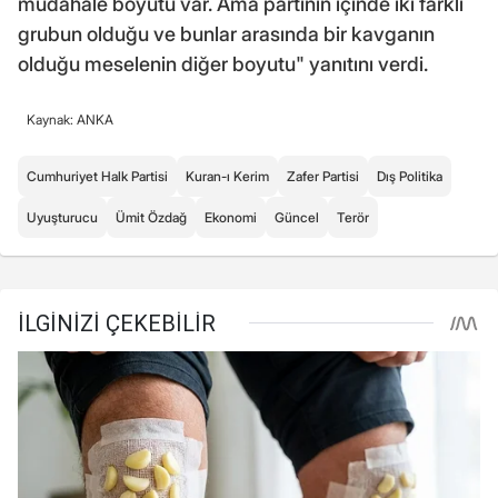
müdahale boyutu var. Ama partinin içinde iki farklı
grubun olduğu ve bunlar arasında bir kavganın
olduğu meselenin diğer boyutu" yanıtını verdi.
Kaynak: ANKA
Cumhuriyet Halk Partisi
Kuran-ı Kerim
Zafer Partisi
Dış Politika
Uyuşturucu
Ümit Özdağ
Ekonomi
Güncel
Terör