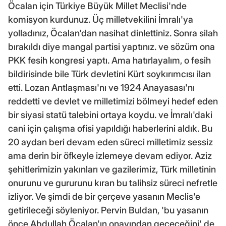
Öcalan için Türkiye Büyük Millet Meclisi'nde
komisyon kurdunuz. Üç milletvekilini İmralı'ya
yolladınız, Öcalan'dan nasihat dinlettiniz. Sonra silah
bırakıldı diye mangal partisi yaptınız. ve sözüm ona
PKK fesih kongresi yaptı. Ama hatırlayalım, o fesih
bildirisinde bile Türk devletini Kürt soykırımcısı ilan
etti. Lozan Antlaşması'nı ve 1924 Anayasası'nı
reddetti ve devlet ve milletimizi bölmeyi hedef eden
bir siyasi statü talebini ortaya koydu. ve İmralı'daki
cani için çalışma ofisi yapıldığı haberlerini aldık. Bu
20 aydan beri devam eden süreci milletimiz sessiz
ama derin bir öfkeyle izlemeye devam ediyor. Aziz
şehitlerimizin yakınları ve gazilerimiz, Türk milletinin
onurunu ve gururunu kıran bu talihsiz süreci nefretle
izliyor. Ve şimdi de bir çerçeve yasanın Meclis'e
getirileceği söyleniyor. Pervin Buldan, 'bu yasanın
önce Abdullah Öcalan'ın onayından geçeceğini' de