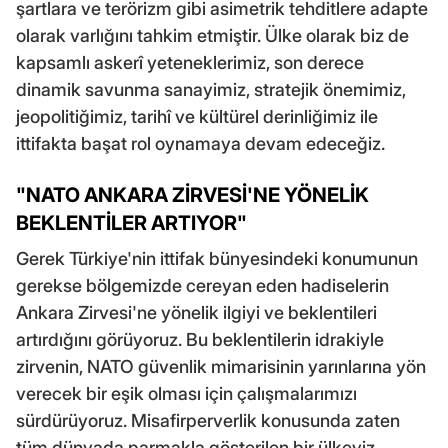
şartlara ve terörizm gibi asimetrik tehditlere adapte
olarak varlığını tahkim etmiştir. Ülke olarak biz de
kapsamlı askerî yeteneklerimiz, son derece
dinamik savunma sanayimiz, stratejik önemimiz,
jeopolitiğimiz, tarihî ve kültürel derinliğimiz ile
ittifakta başat rol oynamaya devam edeceğiz.
"NATO ANKARA ZİRVESİ'NE YÖNELİK
BEKLENTİLER ARTIYOR"
Gerek Türkiye'nin ittifak bünyesindeki konumunun
gerekse bölgemizde cereyan eden hadiselerin
Ankara Zirvesi'ne yönelik ilgiyi ve beklentileri
artırdığını görüyoruz. Bu beklentilerin idrakiyle
zirvenin, NATO güvenlik mimarisinin yarınlarına yön
verecek bir eşik olması için çalışmalarımızı
sürdürüyoruz. Misafirperverlik konusunda zaten
tüm dünyada parmakla gösterilen bir ülkeyiz.