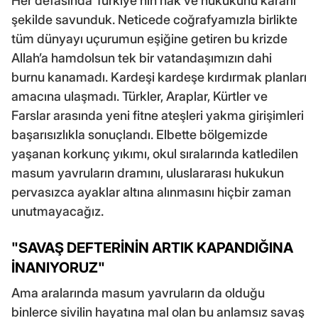
Her defasında Türkiye’nin hak ve hukukunu kararlı
şekilde savunduk. Neticede coğrafyamızla birlikte
tüm dünyayı uçurumun eşiğine getiren bu krizde
Allah’a hamdolsun tek bir vatandaşımızın dahi
burnu kanamadı. Kardeşi kardeşe kırdırmak planları
amacına ulaşmadı. Türkler, Araplar, Kürtler ve
Farslar arasında yeni fitne ateşleri yakma girişimleri
başarısızlıkla sonuçlandı. Elbette bölgemizde
yaşanan korkunç yıkımı, okul sıralarında katledilen
masum yavruların dramını, uluslararası hukukun
pervasızca ayaklar altına alınmasını hiçbir zaman
unutmayacağız.
"SAVAŞ DEFTERİNİN ARTIK KAPANDIĞINA
İNANIYORUZ"
Ama aralarında masum yavruların da olduğu
binlerce sivilin hayatına mal olan bu anlamsız savaş