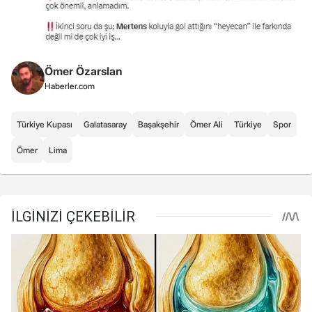
Ömer Özarslan
Haberler.com
Türkiye Kupası
Galatasaray
Başakşehir
Ömer Ali
Türkiye
Spor
Ömer
Lima