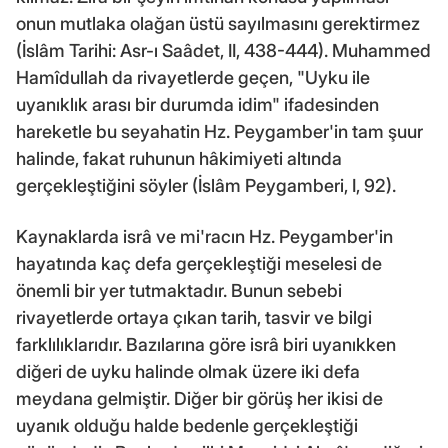
onun mutlaka olağan üstü sayılmasını gerektirmez
(İslâm Tarihi: Asr-ı Saâdet, II, 438-444). Muhammed
Hamîdullah da rivayetlerde geçen, "Uyku ile
uyanıklık arası bir durumda idim" ifadesinden
hareketle bu seyahatin Hz. Peygamber'in tam şuur
halinde, fakat ruhunun hâkimiyeti altında
gerçekleştiğini söyler (İslâm Peygamberi, I, 92).
Kaynaklarda isrâ ve mi'racın Hz. Peygamber'in
hayatında kaç defa gerçekleştiği meselesi de
önemli bir yer tutmaktadır. Bunun sebebi
rivayetlerde ortaya çıkan tarih, tasvir ve bilgi
farklılıklarıdır. Bazılarına göre isrâ biri uyanıkken
diğeri de uyku halinde olmak üzere iki defa
meydana gelmiştir. Diğer bir görüş her ikisi de
uyanık olduğu halde bedenle gerçekleştiği