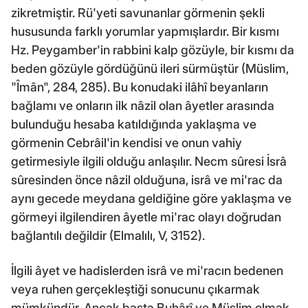
zikretmiştir. Rü'yeti savunanlar görmenin şekli
hususunda farklı yorumlar yapmışlardır. Bir kısmı
Hz. Peygamber'in rabbini kalp gözüyle, bir kısmı da
beden gözüyle gördüğünü ileri sürmüştür (Müslim,
"Îmân", 284, 285). Bu konudaki ilâhî beyanların
bağlamı ve onların ilk nâzil olan âyetler arasında
bulunduğu hesaba katıldığında yaklaşma ve
görmenin Cebrâil'in kendisi ve onun vahiy
getirmesiyle ilgili olduğu anlaşılır. Necm sûresi İsrâ
sûresinden önce nâzil olduğuna, isrâ ve mi'rac da
aynı gecede meydana geldiğine göre yaklaşma ve
görmeyi ilgilendiren âyetle mi'rac olayı doğrudan
bağlantılı değildir (Elmalılı, V, 3152).
İlgili âyet ve hadislerden isrâ ve mi'racın bedenen
veya ruhen gerçekleştiği sonucunu çıkarmak
mümkündür. Ancak başta Buhârî ve Müslim olmak