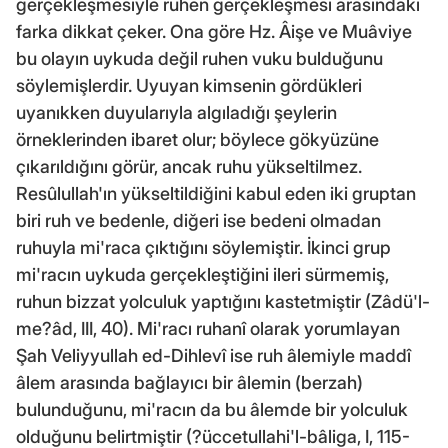
gerçekleşmesiyle ruhen gerçekleşmesi arasındaki
farka dikkat çeker. Ona göre Hz. Âişe ve Muâviye
bu olayın uykuda değil ruhen vuku bulduğunu
söylemişlerdir. Uyuyan kimsenin gördükleri
uyanıkken duyularıyla algıladığı şeylerin
örneklerinden ibaret olur; böylece gökyüzüne
çıkarıldığını görür, ancak ruhu yükseltilmez.
Resûlullah'ın yükseltildiğini kabul eden iki gruptan
biri ruh ve bedenle, diğeri ise bedeni olmadan
ruhuyla mi'raca çıktığını söylemiştir. İkinci grup
mi'racın uykuda gerçekleştiğini ileri sürmemiş,
ruhun bizzat yolculuk yaptığını kastetmiştir (Zâdü'l-
me?âd, III, 40). Mi'racı ruhanî olarak yorumlayan
Şah Veliyyullah ed-Dihlevî ise ruh âlemiyle maddî
âlem arasında bağlayıcı bir âlemin (berzah)
bulunduğunu, mi'racın da bu âlemde bir yolculuk
olduğunu belirtmiştir (?üccetullahi'l-bâliga, I, 115-