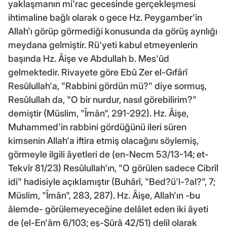
yaklaşmanın mi'rac gecesinde gerçekleşmesi
ihtimaline bağlı olarak o gece Hz. Peygamber'in
Allah'ı görüp görmediği konusunda da görüş ayrılığı
meydana gelmiştir. Rü'yeti kabul etmeyenlerin
başında Hz. Âişe ve Abdullah b. Mes'ûd
gelmektedir. Rivayete göre Ebû Zer el-Gıfârî
Resûlullah'a, "Rabbini gördün mü?" diye sormuş,
Resûlullah da, "O bir nurdur, nasıl görebilirim?"
demiştir (Müslim, "Îmân", 291-292). Hz. Âişe,
Muhammed'in rabbini gördüğünü ileri süren
kimsenin Allah'a iftira etmiş olacağını söylemiş,
görmeyle ilgili âyetleri de (en-Necm 53/13-14; et-
Tekvîr 81/23) Resûlullah'ın, "O görülen sadece Cibrîl
idi" hadisiyle açıklamıştır (Buhârî, "Bed?ü'l-?al?", 7;
Müslim, "Îmân", 283, 287). Hz. Âişe, Allah'ın -bu
âlemde- görülemeyeceğine delâlet eden iki âyeti
de (el-En'âm 6/103; eş-Şûrâ 42/51) delil olarak