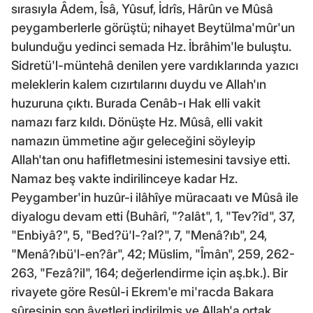
sırasıyla Âdem, Îsâ, Yûsuf, İdrîs, Hârûn ve Mûsâ
peygamberlerle görüştü; nihayet Beytülma'mûr'un
bulunduğu yedinci semada Hz. İbrâhim'le buluştu.
Sidretü'l-müntehâ denilen yere vardıklarında yazıcı
meleklerin kalem cızırtılarını duydu ve Allah'ın
huzuruna çıktı. Burada Cenâb-ı Hak elli vakit
namazı farz kıldı. Dönüşte Hz. Mûsâ, elli vakit
namazın ümmetine ağır geleceğini söyleyip
Allah'tan onu hafifletmesini istemesini tavsiye etti.
Namaz beş vakte indirilinceye kadar Hz.
Peygamber'in huzûr-i ilâhîye müracaatı ve Mûsâ ile
diyalogu devam etti (Buhârî, "?alât", 1, "Tev?îd", 37,
"Enbiyâ?", 5, "Bed?ü'l-?al?", 7, "Menâ?ıb", 24,
"Menâ?ıbü'l-en?âr", 42; Müslim, "Îmân", 259, 262-
263, "Fezâ?il", 164; değerlendirme için aş.bk.). Bir
rivayete göre Resûl-i Ekrem'e mi'racda Bakara
sûresinin son âyetleri indirilmiş ve Allah'a ortak