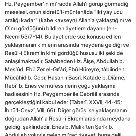
Hz. Peygamber'in mi'racda Allah'ı görüp görmediği
meselesi, onun sidretü'l-müntehâda "iki yay ucu
aralığı kadar" (kabe kavseyn) Allah'a yaklaştığını ve
O'nu gördüğünü bildiren âyetlere dayanır (en-
Necm 53/7-14). Bu âyetlerde söz konusu edilen
yaklaşmanın kimlerin arasında meydana geldiği ve
Resûl-i Ekrem'in kimi gördüğü hususu iki şekilde
anlaşılmaktadır. Sahâbeden Hz. Âişe, Abdullah b.
Mes'ûd, Ebû Zer el-Gıfârî, Ebû Hüreyre; tâbiînden
Mücâhid b. Cebr, Hasan-ı Basrî, Katâde b. Diâme,
Rebî' b. Enes ve müfessirlerin çoğu yaklaşma
hadisesinin Hz. Peygamber ile Cebrâil arasında
gerçekleştiğini kabul eder (Taberî, XXVII, 44-45;
İbnü'l-Cevzî, VIII, 66). Diğer görüş ise yaklaşmanın
doğrudan Allah'la Resûl-i Ekrem arasında meydana
geldiği şeklindedir. Enes b. Mâlik'ten Şerîk b.
Abdullah yoluyla gelen mi'rac rivayeti buna delil