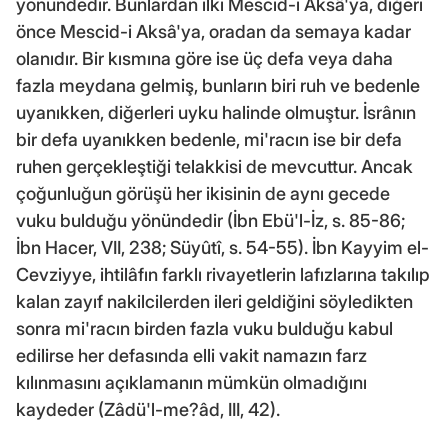
yönündedir. Bunlardan ilki Mescid-i Aksâ'ya, diğeri
önce Mescid-i Aksâ'ya, oradan da semaya kadar
olanıdır. Bir kısmına göre ise üç defa veya daha
fazla meydana gelmiş, bunların biri ruh ve bedenle
uyanıkken, diğerleri uyku halinde olmuştur. İsrânın
bir defa uyanıkken bedenle, mi'racın ise bir defa
ruhen gerçekleştiği telakkisi de mevcuttur. Ancak
çoğunluğun görüşü her ikisinin de aynı gecede
vuku bulduğu yönündedir (İbn Ebü'l-İz, s. 85-86;
İbn Hacer, VII, 238; Süyûtî, s. 54-55). İbn Kayyim el-
Cevziyye, ihtilâfın farklı rivayetlerin lafızlarına takılıp
kalan zayıf nakilcilerden ileri geldiğini söyledikten
sonra mi'racın birden fazla vuku bulduğu kabul
edilirse her defasında elli vakit namazın farz
kılınmasını açıklamanın mümkün olmadığını
kaydeder (Zâdü'l-me?âd, III, 42).