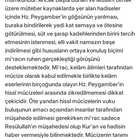
üzere mûteber kaynaklarda yer alan hadiseler
içinde Hz. Peygamber'in göğsünün yarılması,
buraka bindirilerek yedi kat semaya ve ötesine
götürülmesi, süt ve şarap kadehlerinden birini tercih
etmesinin istenmesi, elli vakit namazın beşe
indirilmesi gibi hususların ortaya konuluş biçimi
mi'racın ruhen gerçekleştiği görüşünü
desteklemektedir. Mi'rac, kelâm âlimleri tarafından
mûcize olarak kabul edilmekle birlikte kelâm
eserlerinin birçoğunda olayın Hz. Peygamber'in
hissî mûcizeleri arasında zikredilmemesi dikkat
çekicidir. Öte yandan hissî mûcizelerin vuku
buluşunun amacı açısından insanlar tarafından
müşahede edilmesi gerekirken mi'rac sadece
Resûlullah'ın müşahedesi olup Kur'an ve hadisin
haber vermesiyle bilinmektedir. Mûcizenin tanımı