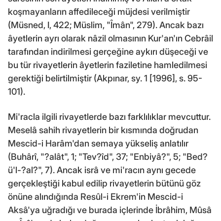
koşmayanların affedileceği müjdesi verilmiştir
(Müsned, I, 422; Müslim, "Îmân", 279). Ancak bazı
âyetlerin ayrı olarak nâzil olmasının Kur'an'ın Cebrâil
tarafından indirilmesi gerçeğine aykırı düşeceği ve
bu tür rivayetlerin âyetlerin faziletine hamledilmesi
gerektiği belirtilmiştir (Akpınar, sy. 1 [1996], s. 95-
101).
Mi'racla ilgili rivayetlerde bazı farklılıklar mevcuttur.
Meselâ sahih rivayetlerin bir kısmında doğrudan
Mescid-i Harâm'dan semaya yükseliş anlatılır
(Buhârî, "?alât", 1; "Tev?îd", 37; "Enbiyâ?", 5; "Bed?
ü'l-?al?", 7). Ancak isrâ ve mi'racın aynı gecede
gerçekleştiği kabul edilip rivayetlerin bütünü göz
önüne alındığında Resûl-i Ekrem'in Mescid-i
Aksâ'ya uğradığı ve burada içlerinde İbrâhim, Mûsâ