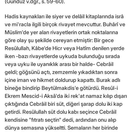
(Gündüz v.dğr., s. 59-60).
Hadis kaynakları ile siyer ve delâil kitaplarında isrâ
ve mi'racla ilgili birçok rivayet mevcuttur. Buhârî ve
Müslim'de yer alan rivayetlerin ortak noktalarına
göre olay şu şekilde cereyan etmiştir: Bir gece
Resûlullah, Kâbe'de Hicr veya Hatîm denilen yerde
iken -bazı rivayetlerde uykuda bulunduğu sırada
veya uyku ile uyanıklık arası bir halde- Cebrâil
geldi; göğsünü açtı, zemzemle yıkadıktan sonra
içine iman ve hikmet doldurup kapattı. Burak adlı
bineğe bindirip Beytülmakdis'e götürdü. Resûl-i
Ekrem Mescid-i Aksâ'da iki rek'at namaz kılıp dışarı
çıktığında Cebrâil biri süt, diğeri şarap dolu iki kap
getirdi. Resûlullah süt dolu kabı seçince Cebrâil
kendisine "fıtratı seçtin" dedi, ardından onu alıp
dünya semasına yükseltti. Semaların her birinde