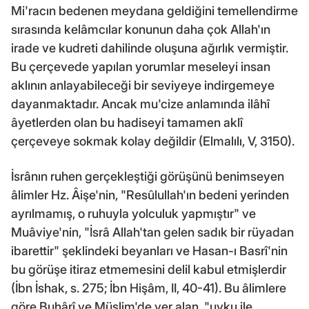
Mi'racın bedenen meydana geldiğini temellendirme
sırasında kelâmcılar konunun daha çok Allah'ın
irade ve kudreti dahilinde oluşuna ağırlık vermiştir.
Bu çerçevede yapılan yorumlar meseleyi insan
aklının anlayabileceği bir seviyeye indirgemeye
dayanmaktadır. Ancak mu'cize anlamında ilâhî
âyetlerden olan bu hadiseyi tamamen aklî
çerçeveye sokmak kolay değildir (Elmalılı, V, 3150).
İsrânın ruhen gerçekleştiği görüşünü benimseyen
âlimler Hz. Âişe'nin, "Resûlullah'ın bedeni yerinden
ayrılmamış, o ruhuyla yolculuk yapmıştır" ve
Muâviye'nin, "İsrâ Allah'tan gelen sadık bir rüyadan
ibarettir" şeklindeki beyanları ve Hasan-ı Basrî'nin
bu görüşe itiraz etmemesini delil kabul etmişlerdir
(İbn İshak, s. 275; İbn Hişâm, II, 40-41). Bu âlimlere
göre Buhârî ve Müslim'de yer alan, "uyku ile