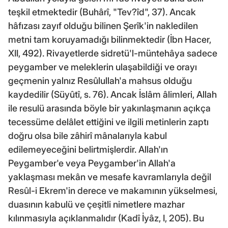
teşkil etmektedir (Buhârî, "Tev?îd", 37). Ancak
hâfızası zayıf olduğu bilinen Şerîk'in nakledilen
metni tam koruyamadığı bilinmektedir (İbn Hacer,
XII, 492). Rivayetlerde sidretü'l-müntehâya sadece
peygamber ve meleklerin ulaşabildiği ve orayı
geçmenin yalnız Resûlullah'a mahsus olduğu
kaydedilir (Süyûtî, s. 76). Ancak İslâm âlimleri, Allah
ile resulü arasında böyle bir yakınlaşmanın açıkça
tecessüme delâlet ettiğini ve ilgili metinlerin zaptı
doğru olsa bile zâhirî mânalarıyla kabul
edilemeyeceğini belirtmişlerdir. Allah'ın
Peygamber'e veya Peygamber'in Allah'a
yaklaşması mekân ve mesafe kavramlarıyla değil
Resûl-i Ekrem'in derece ve makamının yükselmesi,
duasının kabulü ve çeşitli nimetlere mazhar
kılınmasıyla açıklanmalıdır (Kadî İyâz, I, 205). Bu