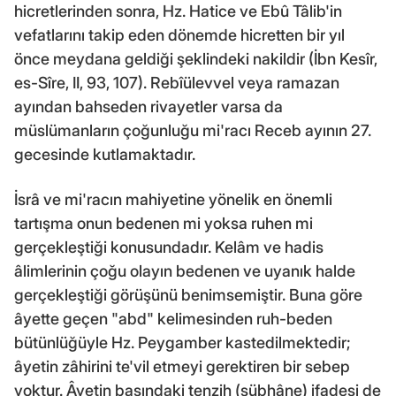
hicretlerinden sonra, Hz. Hatice ve Ebû Tâlib'in
vefatlarını takip eden dönemde hicretten bir yıl
önce meydana geldiği şeklindeki nakildir (İbn Kesîr,
es-Sîre, II, 93, 107). Rebîülevvel veya ramazan
ayından bahseden rivayetler varsa da
müslümanların çoğunluğu mi'racı Receb ayının 27.
gecesinde kutlamaktadır.
İsrâ ve mi'racın mahiyetine yönelik en önemli
tartışma onun bedenen mi yoksa ruhen mi
gerçekleştiği konusundadır. Kelâm ve hadis
âlimlerinin çoğu olayın bedenen ve uyanık halde
gerçekleştiği görüşünü benimsemiştir. Buna göre
âyette geçen "abd" kelimesinden ruh-beden
bütünlüğüyle Hz. Peygamber kastedilmektedir;
âyetin zâhirini te'vil etmeyi gerektiren bir sebep
yoktur. Âyetin başındaki tenzih (sübhâne) ifadesi de