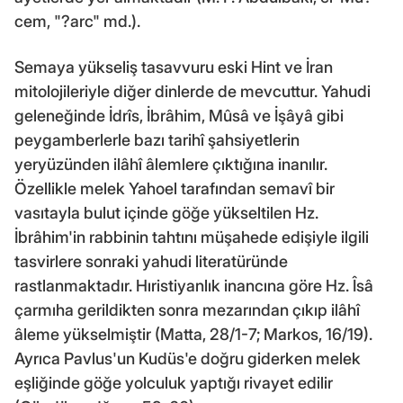
cem, "?arc" md.).
Semaya yükseliş tasavvuru eski Hint ve İran
mitolojileriyle diğer dinlerde de mevcuttur. Yahudi
geleneğinde İdrîs, İbrâhim, Mûsâ ve İşâyâ gibi
peygamberlerle bazı tarihî şahsiyetlerin
yeryüzünden ilâhî âlemlere çıktığına inanılır.
Özellikle melek Yahoel tarafından semavî bir
vasıtayla bulut içinde göğe yükseltilen Hz.
İbrâhim'in rabbinin tahtını müşahede edişiyle ilgili
tasvirlere sonraki yahudi literatüründe
rastlanmaktadır. Hıristiyanlık inancına göre Hz. Îsâ
çarmıha gerildikten sonra mezarından çıkıp ilâhî
âleme yükselmiştir (Matta, 28/1-7; Markos, 16/19).
Ayrıca Pavlus'un Kudüs'e doğru giderken melek
eşliğinde göğe yolculuk yaptığı rivayet edilir