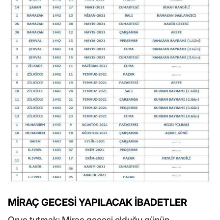
MİRAÇ GECESİ YAPILACAK İBADETLER
Oruç tutmak: Miraç gecesi olduğu günün