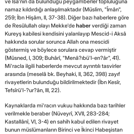
ve Îsâ'nın da bulunduğu peygamberler topluluğuna
namaz kıldırdığı anlaşılmaktadır (Müslim, "Îmân",
259; İbn Hişâm, II, 37-38). Diğer bazı haberlere göre
de Resûlullah olayı Mekke'de
haber
verdiği zaman
Kureyş kabilesi kendisini yalanlayıp Mescid-i Aksâ
hakkında sorular sorunca Allah ona mescidi
göstermiş ve böylece sorulara cevap vermiştir
(Müsned, I, 309; Buhârî, "Menâ?ıbü'l-en?âr", 41).
Mi'racla ilgili haberlerde mevcut ayrıntılı tasvirler
arasında (meselâ bk. Beyhaki, II, 362, 398) zayıf
rivayetlerin bulunduğu bildirilmektedir (İbn Kesîr,
Tefsîrü'l-?ur?ân, III, 22).
Kaynaklarda mi'racın vukuu hakkında bazı tarihler
verilmekle beraber (Nüveyrî, XVII, 283-284;
Kastallânî, VI, 3-4) en sahih kabul edilen rivayet
bunun müslümanların Birinci ve İkinci Habeşistan