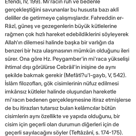
Efendi, IV, 199). Mi'racın ruh ve bedenle
gerçekleştiğini savunanlar bu hususta bazı aklî
deliller de getirmeye çalışmışlardır. Fahreddin er-
Râzî, güneş ve gezegenlerin büyük kütlelerine
rağmen çok hızlı hareket edebildiklerini söyleyerek
Allah'ın dilemesi halinde başka bir varlığın da
benzeri bir hıza ulaşmasının mümkün olduğunu ileri
sürer. Ona göre Hz. Peygamber'in mi'raca yükselişi
ihtimal dışı görülürse Cebrâil'in inişine de aynı
şekilde bakmak gerekir (Mefâtî?u'l-gayb, V, 542).
İslâm filozofları, gök cisimlerinin nüfuz edilmesi
imkânsız kütleler halinde oluşundan hareketle
mi'racın bedenen gerçekleşmesine itiraz etmişlerse
de bu itirazları tutarsız bulan kelâmcılar bütün
cisimlerin aynı özellikte ve yapıda olduğunu, bir
cisim için geçerli olan durumun diğerleri için de
geçerli sayılacağını söyler (Teftâzânî, s. 174-175).