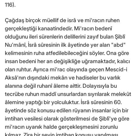
116).
Çağdaş birçok müellif de isrâ ve mi'racın ruhen
gerçekleştiği kanaatindedir. Mi'racın bedenî
olduğunu ileri sürenlerin delillerini zayıf bulan Şiblî
Nu'mânî, İsrâ sûresinin ilk âyetinde yer alan "abd"
kelimesinin ruha atfedilebileceğini söyler. Ona göre
insan bedeni her an değişikliğe uğramaktadır, kalıcı
olan ruhtur. Ayrıca mi'rac olayında geçen Mescid-i
Aksâ'nın dışındaki mekân ve hadiseler bu varlık
alanına değil ruhanî âleme aittir. Dolayısıyla bu
tecrübe ruhun maddî unsurlardan sıyrılarak melekût
âlemine yaptığı bir yolculuktur. İsrâ sûresinin 60.
âyetinde söz konusu edilen rüyanın insanlar için bir
imtihan vesilesi olarak gösterilmesi de Şiblî'ye göre
mi'racın uyanık halde gerçekleşmesini zorunlu
kılmaz. Zira bir şeyin imtihan konusu yapılması