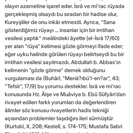
olayın azametine işaret eder. İsrâ ve mi'rac rüyada
gerçekleşmiş olsaydı bu sıradan bir hadise olur,
Kureyşliler de onu inkâr etmezdi. Ayrıca, "Sana
gösterdiğimiz rüyayı ... insanlar için bir imtihan
vesilesi yaptık" meâlindeki âyette (el-İsrâ 17/60)
yer alan "rüya" kelimesi gözle görmeyi ifade eder;
eğer uyku halinde görülen rüyayı belirtseydi bu bir
imtihan vesilesi sayılmazdı. Abdullah b. Abbas'ın
kelimenin "gözle görme" demek olduğunu
vurgulaması da (Buhârî, "Menâ?ıbü'l-en?ar", 43;
"Tefsîr", 17/9) bu yorumu destekler. İsrâ ve mi'rac
konusunda Hz. Âişe ve Muâviye b. Ebû Süfyân'dan
rivayet edilen farklı yorumları da değerlendiren
âlimler söz konusu rivayetlerin hadis tekniği
açısından problemler taşıdığını ileri sürmüştür
(Kurtubî, X, 208; Kestelî, s. 174-175; Mustafa Sabri