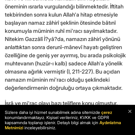
öneminin ısrarla vurgulandığı bilinmektedir. İftitah
tekbirinden sonra kulun Allah'a hitap etmesiyle
başlayan namaz zâhirî şeklinin ötesinde bâtınî
konumuyla müminin ruhî mi'racı sayılmaktadır.
Nitekim Gazzâlî İ?yâ?da, namazın zâhirî yönünü
anlattıktan sonra derunî-mânevî hayatı geliştiren
özelliğine de geniş yer ayırmış, bu arada psikolojik
muhtevanın (huzûr-ı kalb) sadece Allah'a yönelik
olmasına ağırlık vermiştir (I, 211-227). Bu açıdan
namazın müminin mi'racı olduğu şeklindeki
değerlendirmenin doğruluğu ortaya çıkmaktadır.
İsrâ ve mi'rac olayı bazı teliflere konu olmuştur.
×
Bunlar arasında Ebû Şekûr es-Sâlimî (Keşfü'?-?
Sizlere daha iyi hizmet sunabilmek adına sitemizde
çerez
konumlandırmaktayız. Kişisel verileriniz, KVKK ve GDPR
unûn, II, 1460) ve Abdülkerîm el-Kuşeyrî'nin (Kahire
kapsamında toplanıp işlenir. Detaylı bilgi almak için
Aydınlatma
1964) Kitâbü'l-Mi?râc, İbnü'l-Cevzî'nin ?ı??atü'l-
Metnimizi
inceleyebilirsiniz.