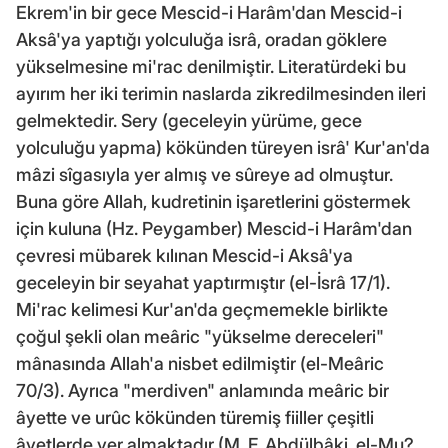
Ekrem'in bir gece Mescid-i Harâm'dan Mescid-i
Aksâ'ya yaptığı yolculuğa isrâ, oradan göklere
yükselmesine mi'rac denilmiştir. Literatürdeki bu
ayırım her iki terimin naslarda zikredilmesinden ileri
gelmektedir. Sery (geceleyin yürüme, gece
yolculuğu yapma) kökünden türeyen isrâ' Kur'an'da
mâzi sîgasıyla yer almış ve sûreye ad olmuştur.
Buna göre Allah, kudretinin işaretlerini göstermek
için kuluna (Hz. Peygamber) Mescid-i Harâm'dan
çevresi mübarek kılınan Mescid-i Aksâ'ya
geceleyin bir seyahat yaptırmıştır (el-İsrâ 17/1).
Mi'rac kelimesi Kur'an'da geçmemekle birlikte
çoğul şekli olan meâric "yükselme dereceleri"
mânasında Allah'a nisbet edilmiştir (el-Meâric
70/3). Ayrıca "merdiven" anlamında meâric bir
âyette ve urûc kökünden türemiş fiiller çeşitli
âyetlerde yer almaktadır (M. F. Abdülbâki, el-Mu?