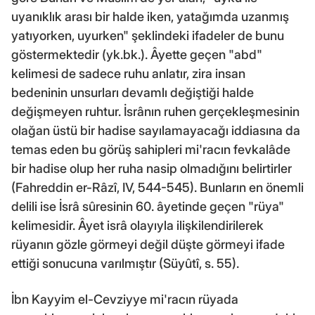
uyanıklık arası bir halde iken, yatağımda uzanmış
yatıyorken, uyurken" şeklindeki ifadeler de bunu
göstermektedir (yk.bk.). Âyette geçen "abd"
kelimesi de sadece ruhu anlatır, zira insan
bedeninin unsurları devamlı değiştiği halde
değişmeyen ruhtur. İsrânın ruhen gerçekleşmesinin
olağan üstü bir hadise sayılamayacağı iddiasına da
temas eden bu görüş sahipleri mi'racın fevkalâde
bir hadise olup her ruha nasip olmadığını belirtirler
(Fahreddin er-Râzî, IV, 544-545). Bunların en önemli
delili ise İsrâ sûresinin 60. âyetinde geçen "rüya"
kelimesidir. Âyet isrâ olayıyla ilişkilendirilerek
rüyanın gözle görmeyi değil düşte görmeyi ifade
ettiği sonucuna varılmıştır (Süyûtî, s. 55).
İbn Kayyim el-Cevziyye mi'racın rüyada