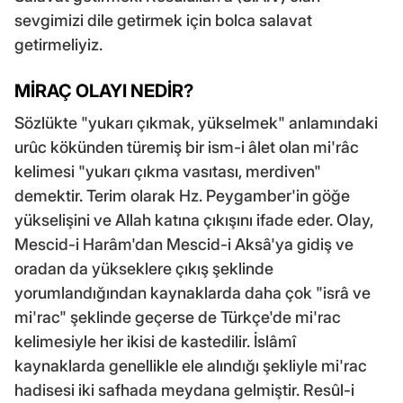
sevgimizi dile getirmek için bolca salavat
getirmeliyiz.
MİRAÇ OLAYI NEDİR?
Sözlükte "yukarı çıkmak, yükselmek" anlamındaki
urûc kökünden türemiş bir ism-i âlet olan mi'râc
kelimesi "yukarı çıkma vasıtası, merdiven"
demektir. Terim olarak Hz. Peygamber'in göğe
yükselişini ve Allah katına çıkışını ifade eder. Olay,
Mescid-i Harâm'dan Mescid-i Aksâ'ya gidiş ve
oradan da yükseklere çıkış şeklinde
yorumlandığından kaynaklarda daha çok "isrâ ve
mi'rac" şeklinde geçerse de Türkçe'de mi'rac
kelimesiyle her ikisi de kastedilir. İslâmî
kaynaklarda genellikle ele alındığı şekliyle mi'rac
hadisesi iki safhada meydana gelmiştir. Resûl-i