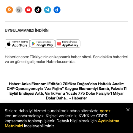
UYGULAMAMIZI İNDİRİN
Haberler.com: Türkiye’nin en kapsamlı haber sitesi. Son dakika haberleri
ve en güncel gelişmeler Haberler.com’da.
Haber: Anka Ekonomi Editörü Zülfikar Doğan'dan Haftalık Analiz:
CHP Operasyonuyla "Ara Rejim" Kaygısı Ekonomiyi Sarstı, Faizde 11
Eylül Endişesi Arttı, Varlık Fonu Yüzde 7,75 Dolar Faiziyle 1 Milyar
Dolar Daha... - Haberler
Haber
Son Dakika
Haberler
×
Sizlere daha iyi hizmet sunabilmek adına sitemizde
çerez
konumlandırmaktayız. Kişisel verileriniz, KVKK ve GDPR
Gizlilik ve çerez ayarları
[Hata Bildir]
08.08.2026 20:56:32 #7.13#
kapsamında toplanıp işlenir. Detaylı bilgi almak için
Aydınlatma
.HCFOK.
Metnimizi
inceleyebilirsiniz.