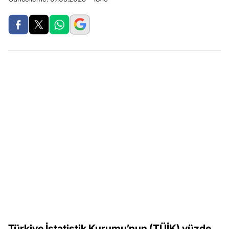
Türkiye İstatistik Kurumu’nun (TÜİK) yüzde