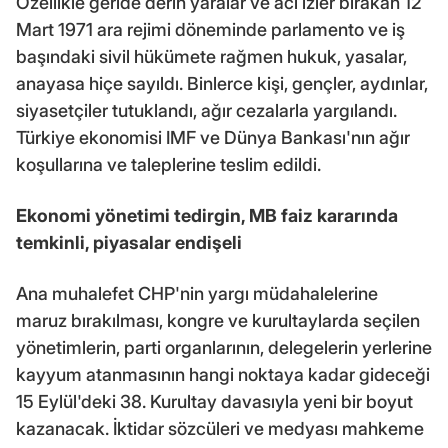
Özellikle geride derin yaralar ve acı izler bırakan 12
Mart 1971 ara rejimi döneminde parlamento ve iş
başındaki sivil hükümete rağmen hukuk, yasalar,
anayasa hiçe sayıldı. Binlerce kişi, gençler, aydınlar,
siyasetçiler tutuklandı, ağır cezalarla yargılandı.
Türkiye ekonomisi IMF ve Dünya Bankası'nın ağır
koşullarına ve taleplerine teslim edildi.
Ekonomi yönetimi tedirgin, MB faiz kararında
temkinli, piyasalar endişeli
Ana muhalefet CHP'nin yargı müdahalelerine
maruz bırakılması, kongre ve kurultaylarda seçilen
yönetimlerin, parti organlarının, delegelerin yerlerine
kayyum atanmasının hangi noktaya kadar gideceği
15 Eylül'deki 38. Kurultay davasıyla yeni bir boyut
kazanacak. İktidar sözcüleri ve medyası mahkeme