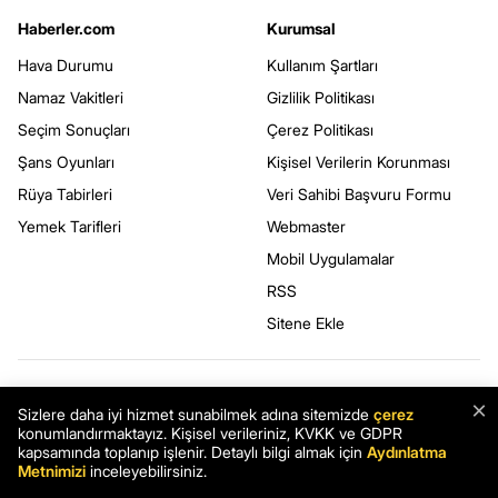
Haberler.com
Kurumsal
Hava Durumu
Kullanım Şartları
Namaz Vakitleri
Gizlilik Politikası
Seçim Sonuçları
Çerez Politikası
Şans Oyunları
Kişisel Verilerin Korunması
Rüya Tabirleri
Veri Sahibi Başvuru Formu
Yemek Tarifleri
Webmaster
Mobil Uygulamalar
RSS
Sitene Ekle
BİZİ TAKİP EDİN
×
Sizlere daha iyi hizmet sunabilmek adına sitemizde
çerez
konumlandırmaktayız. Kişisel verileriniz, KVKK ve GDPR
kapsamında toplanıp işlenir. Detaylı bilgi almak için
Aydınlatma
Metnimizi
inceleyebilirsiniz.