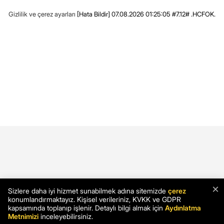
Gizlilik ve çerez ayarları
[Hata Bildir]
07.08.2026 01:25:05 #7.12# .HCFOK.
×
Sizlere daha iyi hizmet sunabilmek adına sitemizde
çerez
konumlandırmaktayız. Kişisel verileriniz, KVKK ve GDPR
kapsamında toplanıp işlenir. Detaylı bilgi almak için
Aydınlatma
Metnimizi
inceleyebilirsiniz.