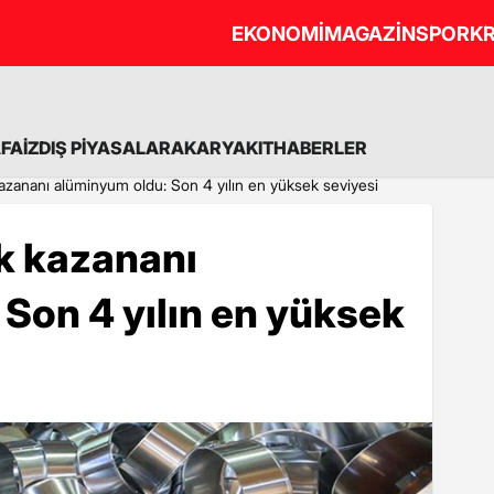
EKONOMİ
MAGAZİN
SPOR
KR
A
FAİZ
DIŞ PİYASALAR
AKARYAKIT
HABERLER
zananı alüminyum oldu: Son 4 yılın en yüksek seviyesi
k kazananı
Son 4 yılın en yüksek