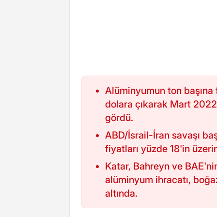
Alüminyumun ton başına f
dolara çıkarak Mart 2022
gördü.
ABD/İsrail-İran savaşı b
fiyatları yüzde 18'in üzerin
Katar, Bahreyn ve BAE'ni
alüminyum ihracatı, boğaz
altında.