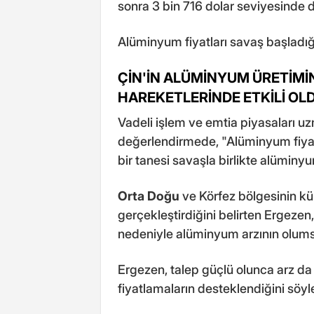
sonra 3 bin 716 dolar seviyesinde 
Alüminyum fiyatları savaş başladığ
ÇİN'İN ALÜMİNYUM ÜRETİMİN
HAREKETLERİNDE ETKİLİ OL
Vadeli işlem ve emtia piyasaları u
değerlendirmede, "Alüminyum fiyat
bir tanesi savaşla birlikte alüminy
Orta Doğu
ve Körfez bölgesinin k
gerçekleştirdiğini belirten Ergeze
nedeniyle alüminyum arzının olumsuz
Ergezen, talep güçlü olunca arz d
fiyatlamaların desteklendiğini söyl