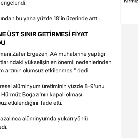
Kırmız
dengelendi.
ından bu yana yüzde 18'in üzerinde arttı.
E ÜST SINIR GETİRMESİ FİYAT
DU
zmanı Zafer Ergezen, AA muhabirine yaptığı
larındaki yükselişin en önemli nedenlerinden
um arzının olumsuz etkilenmesi" dedi.
üresel alüminyum üretiminin yüzde 8-9'unu
n, Hürmüz Boğazı'nın kapalı olması
 etkilendiğini ifade etti.
a azalınca alüminyumda yukarı yönlü
edi.