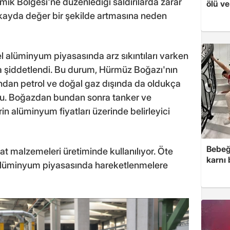
mik Bölgesi'ne düzenlediği saldırılarda zarar
ölü ve
n kayda değer bir şekilde artmasına neden
alüminyum piyasasında arz sıkıntıları varken
 da şiddetlendi. Bu durum, Hürmüz Boğazı'nın
ndan petrol ve doğal gaz dışında da oldukça
ldu. Boğazdan bundan sonra tanker ve
rin alüminyum fiyatları üzerinde belirleyici
Bebeğ
t malzemeleri üretiminde kullanılıyor. Öte
karnı
alüminyum piyasasında hareketlenmelere