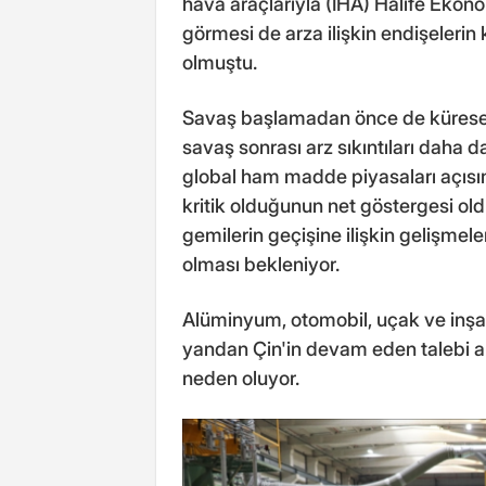
hava araçlarıyla (İHA) Halife Ekono
görmesi de arza ilişkin endişeleri
olmuştu.
Savaş başlamadan önce de küresel 
savaş sonrası arz sıkıntıları daha
global ham madde piyasaları açısı
kritik olduğunun net göstergesi o
gemilerin geçişine ilişkin gelişmele
olması bekleniyor.
Alüminyum, otomobil, uçak ve inşaa
yandan Çin'in devam eden talebi 
neden oluyor.