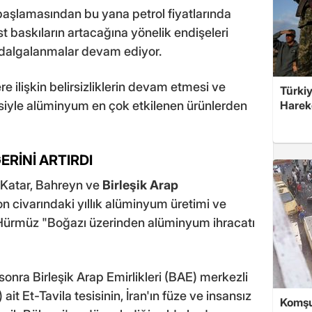
ın başlamasından bu yana petrol fiyatlarında
st baskıların artacağına yönelik endişeleri
t dalgalanmalar devam ediyor.
 ilişkin belirsizliklerin devam etmesi ve
Türkiy
iyle alüminyum en çok etkilenen ürünlerden
Harek
ERİNİ ARTIRDI
 Katar, Bahreyn ve
Birleşik Arap
on civarındaki yıllık alüminyum üretimi ve
in Hürmüz "Boğazı üzerinden alüminyum ihracatı
sonra Birleşik Arap Emirlikleri (BAE) merkezli
t Et-Tavila tesisinin, İran'ın füze ve insansız
Komşu