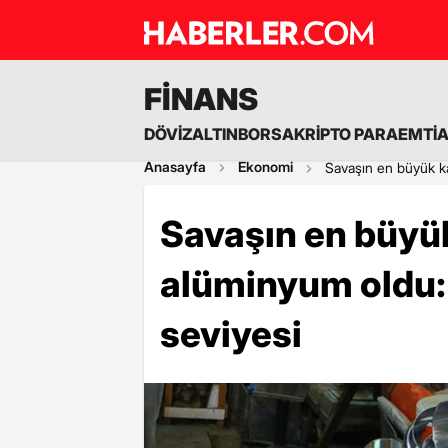
FİNANS
DÖVİZ
ALTIN
BORSA
KRİPTO PARA
EMTİ
Anasayfa
Ekonomi
Savaşın en büyük ka
Savaşın en büyü
alüminyum oldu: 
seviyesi