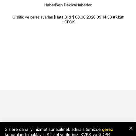
Haber
Son Dakika
Haberler
Gizlilik ve çerez ayarları
[Hata Bildir]
08.08.2026 09:14:38 #7.12#
.HCFOK.
×
Sizlere daha iyi hizmet sunabilmek adına sitemizde
çerez
konumlandırmaktayız. Kişisel verileriniz, KVKK ve GDPR