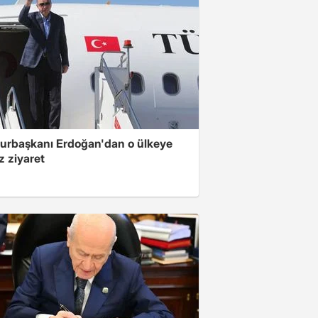
rbaşkanı Erdoğan'dan o ülkeye
z ziyaret