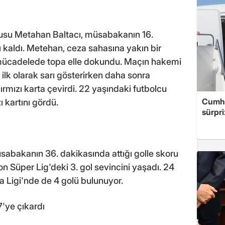
usu Metahan Baltacı, müsabakanın 16.
ı kaldı. Metehan, ceza sahasına yakın bir
i mücadelede topa elle dokundu. Maçın hakemi
lk olarak sarı gösterirken daha sonra
ırmızı karta çevirdi. 22 yaşındaki futbolcu
Cumhu
zı kartını gördü.
sürpri
sabakanın 36. dakikasında attığı golle skoru
on Süper Lig'deki 3. gol sevincini yaşadı. 24
 Ligi'nde de 4 golü bulunuyor.
7'ye çıkardı