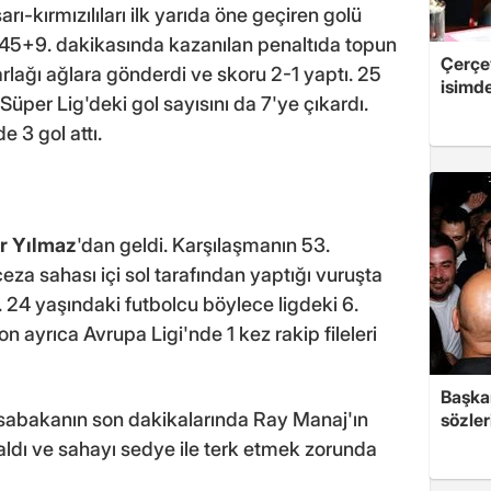
rı-kırmızılıları ilk yarıda öne geçiren golü
45+9. dakikasında kazanılan penaltıda topun
Çerçe
ağı ağlara gönderdi ve skoru 2-1 yaptı. 25
isimd
 Süper Lig'deki gol sayısını da 7'ye çıkardı.
e 3 gol attı.
er Yılmaz
'dan geldi. Karşılaşmanın 53.
za sahası içi sol tarafından yaptığı vuruşta
 24 yaşındaki futbolcu böylece ligdeki 6.
n ayrıca Avrupa Ligi'nde 1 kez rakip fileleri
Başkan
sabakanın son dakikalarında Ray Manaj'ın
sözler
ldı ve sahayı sedye ile terk etmek zorunda