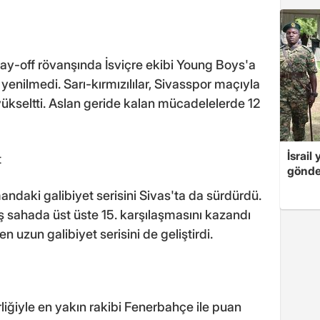
ay-off rövanşında İsviçre ekibi Young Boys'a
nilmedi. Sarı-kırmızılılar, Sivasspor maçıyla
 yükseltti. Aslan geride kalan mücadelelerde 12
İsrail
t
gönde
ndaki galibiyet serisini Sivas'ta da sürdürdü.
dış sahada üst üste 15. karşılaşmasını kazandı
n uzun galibiyet serisini de geliştirdi.
iğiyle en yakın rakibi Fenerbahçe ile puan