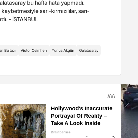
Galatasaray bu hafta hata yapmadı.
aybetmesiyle sarı-kırmızılılar, sarı-
kardı. - İSTANBUL
n Baltacı
Victor Osimhen
Yunus Akgün
Galatasaray