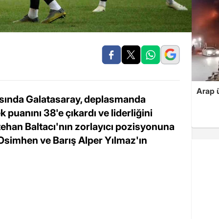
Arap ü
tasında Galatasaray, deplasmanda
puanını 38'e çıkardı ve liderliğini
tehan Baltacı'nın zorlayıcı pozisyonuna
Osimhen ve Barış Alper Yılmaz'ın