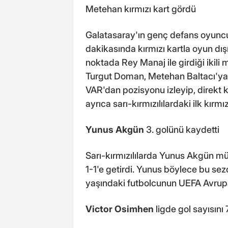
Metehan kırmızı kart gördü
Galatasaray'ın genç defans oyunc
dakikasında kırmızı kartla oyun dış
noktada Rey Manaj ile girdiği ikil
Turgut Doman, Metehan Baltacı'ya i
VAR'dan pozisyonu izleyip, direkt k
ayrıca sarı-kırmızılılardaki ilk kırmı
Yunus Akgün
3. golünü kaydetti
Sarı-kırmızılılarda Yunus Akgün mü
1-1'e getirdi. Yunus böylece bu sez
yaşındaki futbolcunun UEFA Avrupa
Victor Osimhen
ligde gol sayısını 