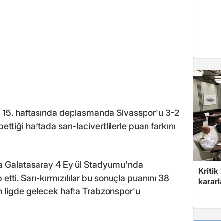
in 15. haftasında deplasmanda Sivasspor'u 3-2
tiği haftada sarı-lacivertlilerle puan farkını
nda Galatasaray 4 Eylül Stadyumu'nda
Kritik
etti. Sarı-kırmızılılar bu sonuçla puanını 38
kararl
lan ligde gelecek hafta Trabzonspor'u