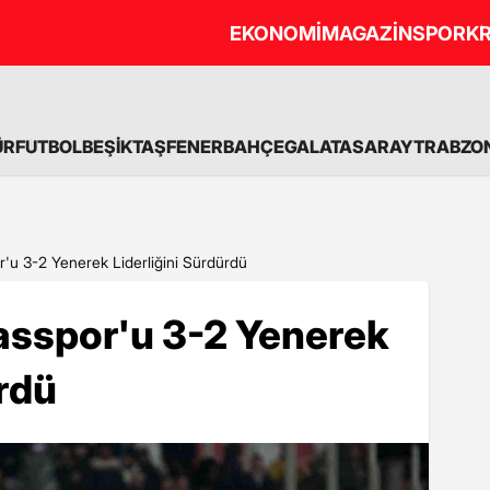
EKONOMİ
MAGAZİN
SPOR
KR
ÜR
FUTBOL
BEŞİKTAŞ
FENERBAHÇE
GALATASARAY
TRABZO
r'u 3-2 Yenerek Liderliğini Sürdürdü
asspor'u 3-2 Yenerek
ürdü