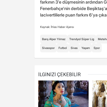
farkının 3'e düşmesinin ardından 
Fenerbahçe'nin derbide Beşiktaş'a k
lacivertlilerle puan farkını 6'ya çı
Kaynak: İhlas Haber Ajansı
Barış Alper Yılmaz
Trendyol Süper Lig
Meteha
Sivasspor
Futbol
Sivas
Yaşam
Spor