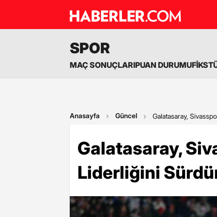
SPOR
MAÇ SONUÇLARI
PUAN DURUMU
FİKST
Anasayfa
Güncel
Galatasaray, Sivasspo
Galatasaray, Siv
Liderliğini Sürd