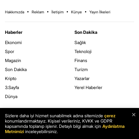
Hakkımızda
Reklam
İletişim
Künye
Yayın İlkeleri
Haberler
Son Dakika
Ekonomi
Sağlık
Spor
Teknoloji
Magazin
Finans
Son Dakika
Turizm
Kripto
Yazarlar
3.Sayfa
Yerel Haberler
Dünya
Haberler.com
Kurumsal
×
Sizlere daha iyi hizmet sunabilmek adına sitemizde
çerez
konumlandırmaktayız. Kişisel verileriniz, KVKK ve GDPR
Hava Durumu
Kullanım Şartları
kapsamında toplanıp işlenir. Detaylı bilgi almak için
Aydınlatma
Namaz Vakitleri
Gizlilik Politikası
Metnimizi
inceleyebilirsiniz.