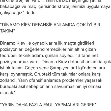
farklı stratejileri vardır. Yarın da biz maçın gidişatına
bakacağız ve maç içerisinde stratejilerimizi uygulamaya
çalışacağız" dedi.
"DİNAMO KİEV DEFANSİF ANLAMDA ÇOK İYİ BİR
TAKIM"
Dinamo Kiev ile oynadıklarını ilk maçta girdikleri
pozisyonları değerlendiremediklerinin altını çizen
tecrübeli teknik adam, şunları söyledi: "3 tane net
pozisyonumuz vardı. Dinamo Kiev defansif anlamda çok
iyi bir takım. Geçen sene Şampiyonlar Ligi'nde onlara
karşı oynamıştık. Gruptaki tüm takımlar onlara karşı
zorlandı. Yarın ofansif anlamda problemler yaşarsak
buradaki asıl sebep onların savunmasının iyi olması
olacak."
"YARIN DAHA FAZLA FAUL YAPMALARI GEREK"