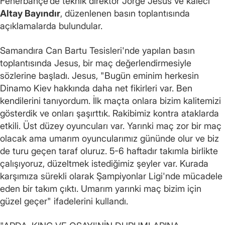
Fenerbahçe'de teknik direktör Jorge Jesus ve kaleci
Altay Bayındır
, düzenlenen basın toplantısında
açıklamalarda bulundular.
Samandıra Can Bartu Tesisleri'nde yapılan basın
toplantısında Jesus, bir maç değerlendirmesiyle
sözlerine başladı. Jesus, "Bugün eminim herkesin
Dinamo Kiev hakkında daha net fikirleri var. Ben
kendilerini tanıyordum. İlk maçta onlara bizim kalitemizi
gösterdik ve onları şaşırttık. Rakibimiz kontra ataklarda
etkili. Üst düzey oyuncuları var. Yarınki maç zor bir maç
olacak ama umarım oyuncularımız gününde olur ve biz
de turu geçen taraf oluruz. 5-6 haftadır takımla birlikte
çalışıyoruz, düzeltmek istediğimiz şeyler var. Kurada
karşımıza sürekli olarak Şampiyonlar Ligi'nde mücadele
eden bir takım çıktı. Umarım yarınki maç bizim için
güzel geçer" ifadelerini kullandı.