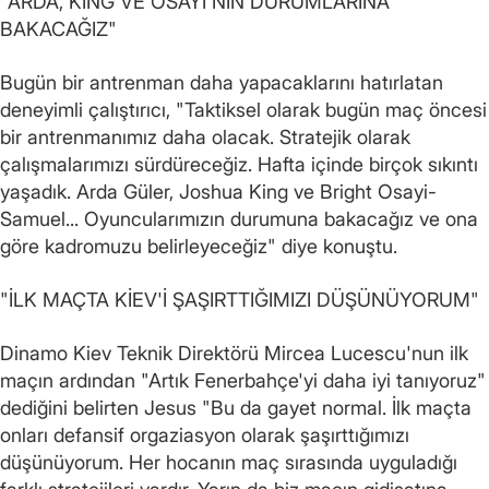
"ARDA, KING VE OSAYI'NİN DURUMLARINA
BAKACAĞIZ"
Bugün bir antrenman daha yapacaklarını hatırlatan
deneyimli çalıştırıcı, "Taktiksel olarak bugün maç öncesi
bir antrenmanımız daha olacak. Stratejik olarak
çalışmalarımızı sürdüreceğiz. Hafta içinde birçok sıkıntı
yaşadık. Arda Güler, Joshua King ve Bright Osayi-
Samuel... Oyuncularımızın durumuna bakacağız ve ona
göre kadromuzu belirleyeceğiz" diye konuştu.
"İLK MAÇTA KİEV'İ ŞAŞIRTTIĞIMIZI DÜŞÜNÜYORUM"
Dinamo Kiev Teknik Direktörü Mircea Lucescu'nun ilk
maçın ardından "Artık Fenerbahçe'yi daha iyi tanıyoruz"
dediğini belirten Jesus "Bu da gayet normal. İlk maçta
onları defansif orgaziasyon olarak şaşırttığımızı
düşünüyorum. Her hocanın maç sırasında uyguladığı