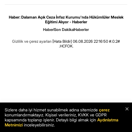
Haber: Dalaman Açık Ceza İnfaz Kurumu'nda Hükümlüler Meslek
Eğitimi Alıyor - Haberler
Haber
Son Dakika
Haberler
Gizlilik ve çerez ayarları
[Hata Bildir]
06.08.2026 22:16:50 #.0.2#
.HCFOK.
×
Sizlere daha iyi hizmet sunabilmek adına sitemizde
çerez
konumlandırmaktayız. Kişisel verileriniz, KVKK ve GDPR
kapsamında toplanıp işlenir. Detaylı bilgi almak için
Aydınlatma
Metnimizi
inceleyebilirsiniz.