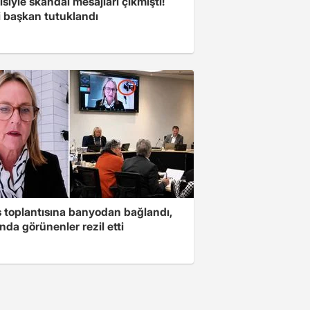
isiyle skandal mesajları çıkmıştı!
i başkan tutuklandı
s toplantısına banyodan bağlandı,
nda görünenler rezil etti