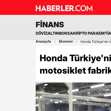
FİNANS
DÖVİZ
ALTIN
BORSA
KRİPTO PARA
EMTİ
Anasayfa
Ekonomi
Honda Türkiye'nin İz
Honda Türkiye'ni
motosiklet fabrik