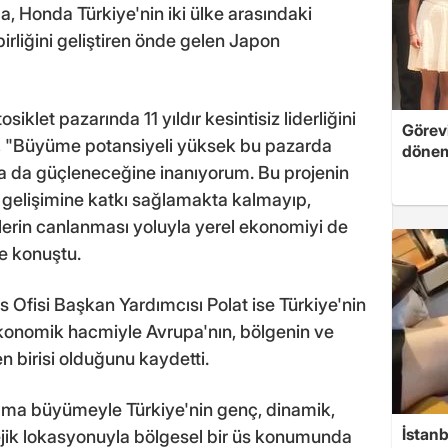
 Honda Türkiye'nin iki ülke arasındaki
irliğini geliştiren önde gelen Japon
iklet pazarında 11 yıldır kesintisiz liderliğini
Görevi
 "Büyüme potansiyeli yüksek bu pazarda
dönem
aha da güçleneceğine inanıyorum. Bu projenin
n gelişimine katkı sağlamakta kalmayıp,
lerin canlanması yoluyla yerel ekonomiyi de
e konuştu.
 Ofisi Başkan Yardımcısı Polat ise Türkiye'nin
k ekonomik hacmiyle Avrupa'nın, bölgenin ve
 birisi olduğunu kaydetti.
lama büyümeyle Türkiye'nin genç, dinamik,
İstanb
ratejik lokasyonuyla bölgesel bir üs konumunda