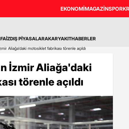
EKONOMİ
MAGAZİN
SPOR
KR
A
FAİZ
DIŞ PİYASALAR
AKARYAKIT
HABERLER
mir Aliağa'daki motosiklet fabrikası törenle açıldı
n İzmir Aliağa'daki
ası törenle açıldı