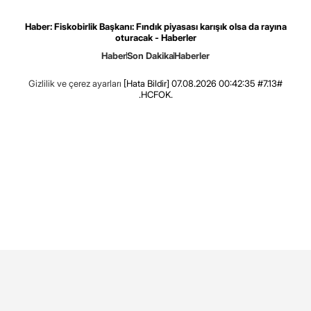
Haber: Fiskobirlik Başkanı: Fındık piyasası karışık olsa da rayına
oturacak - Haberler
Haber
Son Dakika
Haberler
Gizlilik ve çerez ayarları
[Hata Bildir]
07.08.2026 00:42:35 #7.13#
.HCFOK.