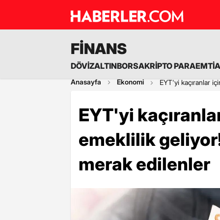
FİNANS
DÖVİZ
ALTIN
BORSA
KRİPTO PARA
EMTİ
Anasayfa
Ekonomi
EYT'yi kaçıranlar iç
EYT'yi kaçıranla
emeklilik geliyor
merak edilenler