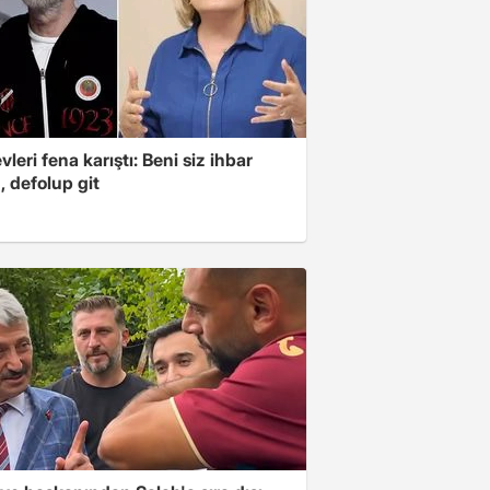
leri fena karıştı: Beni siz ihbar
z, defolup git