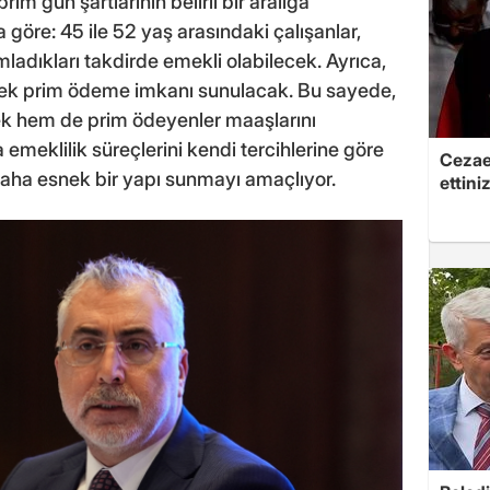
im gün şartlarının belirli bir aralığa
a göre: 45 ile 52 yaş arasındaki çalışanlar,
mladıkları takdirde emekli olabilecek. Ayrıca,
n ek prim ödeme imkanı sunulacak. Bu sayede,
ek hem de prim ödeyenler maaşlarını
a emeklilik süreçlerini kendi tercihlerine göre
Cezaev
daha esnek bir yapı sunmayı amaçlıyor.
ettini