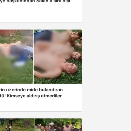
ye başkanından Salah'a sıra dışı
rin üzerinde mide bulandıran
ü! Kimseye aldırış etmediler