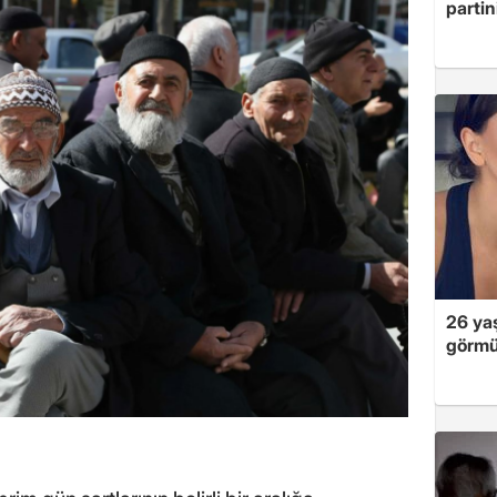
partin
26 yaş
görmü