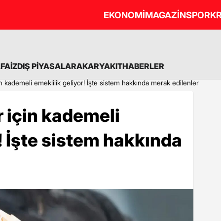
EKONOMİ
MAGAZİN
SPOR
KR
A
FAİZ
DIŞ PİYASALAR
AKARYAKIT
HABERLER
in kademeli emeklilik geliyor! İşte sistem hakkında merak edilenler
r için kademeli
! İşte sistem hakkında