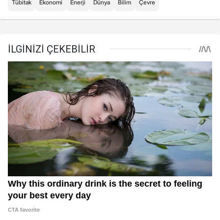
Tübitak
Ekonomi
Enerji
Dünya
Bilim
Çevre