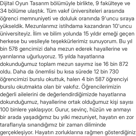
Dijital Oyun Tasarım bölümüyle birlikte, 9 fakülteye ve
34 bölüme ulaştık. Tüm vakıf üniversiteleri arasında
öğrenci memnuniyeti ve doluluk oranında 9'uncu sıraya
yükseldik. Mezunlarımız istihdama kazandıran 10'uncu
üniversiteyiz. İlim ve bilim yolunda 15 yıldır emeği geçen
herkese bu vesileyle teşekkürlerimiz sunuyorum. Bu yıl
bin 578 gencimizi daha mezun ederek hayallerine ve
yarınlarına uğurluyoruz. 15 yılda hayatlarına
dokunduğumuz toplam mezun sayımız ise 16 bin 872
oldu. Daha da önemlisi bu kısa sürede 12 bin 730
öğrencimizi burslu okuttuk, halen 4 bin 587 öğrenciyi
burslu okutmakta olan bir vakıfız. Öğrencilerimizin
değerli ailelerini de değerlendirdiğimizde hayatlarına
dokunduğumuz, hayallerine ortak olduğumuz kişi sayısı
100 binlere yaklaşıyor. Gurur, sevinç, hüzün ve anmayı
bir arada yaşadığımız bu yılki mezuniyet, hayatın en zor
taraflarıyla sınandığımız bir zaman diliminde
gerçekleşiyor. Hayatın zorluklarına rağmen gösterdiğiniz