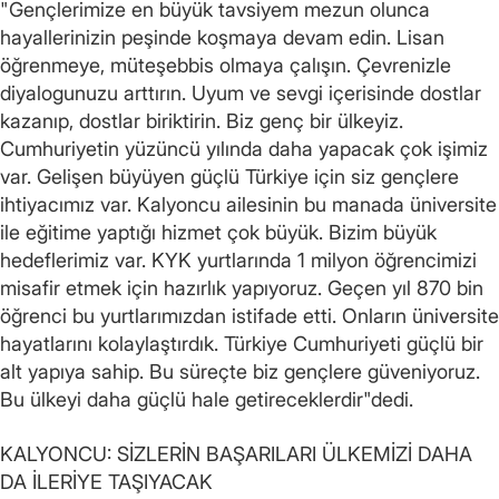
"Gençlerimize en büyük tavsiyem mezun olunca
hayallerinizin peşinde koşmaya devam edin. Lisan
öğrenmeye, müteşebbis olmaya çalışın. Çevrenizle
diyalogunuzu arttırın. Uyum ve sevgi içerisinde dostlar
kazanıp, dostlar biriktirin. Biz genç bir ülkeyiz.
Cumhuriyetin yüzüncü yılında daha yapacak çok işimiz
var. Gelişen büyüyen güçlü Türkiye için siz gençlere
ihtiyacımız var. Kalyoncu ailesinin bu manada üniversite
ile eğitime yaptığı hizmet çok büyük. Bizim büyük
hedeflerimiz var. KYK yurtlarında 1 milyon öğrencimizi
misafir etmek için hazırlık yapıyoruz. Geçen yıl 870 bin
öğrenci bu yurtlarımızdan istifade etti. Onların üniversite
hayatlarını kolaylaştırdık. Türkiye Cumhuriyeti güçlü bir
alt yapıya sahip. Bu süreçte biz gençlere güveniyoruz.
Bu ülkeyi daha güçlü hale getireceklerdir"dedi.
KALYONCU: SİZLERİN BAŞARILARI ÜLKEMİZİ DAHA
DA İLERİYE TAŞIYACAK