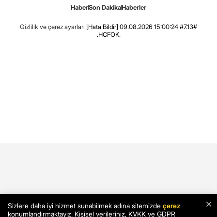
Haber
Son Dakika
Haberler
Gizlilik ve çerez ayarları
[Hata Bildir]
09.08.2026 15:00:24 #7.13#
.HCFOK.
×
Sizlere daha iyi hizmet sunabilmek adına sitemizde
çerez
konumlandırmaktayız. Kişisel verileriniz, KVKK ve GDPR