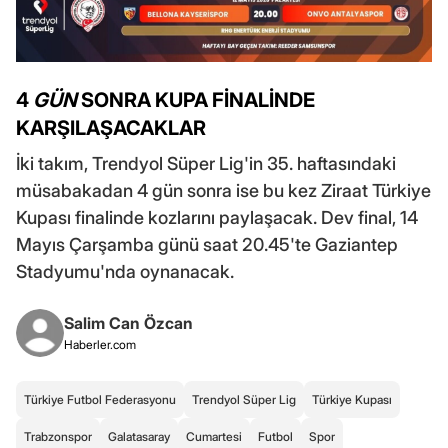
4
GÜN
SONRA KUPA FİNALİNDE
KARŞILAŞACAKLAR
İki takım, Trendyol Süper Lig'in 35. haftasındaki
müsabakadan 4 gün sonra ise bu kez Ziraat Türkiye
Kupası finalinde kozlarını paylaşacak. Dev final, 14
Mayıs Çarşamba günü saat 20.45'te Gaziantep
Stadyumu'nda oynanacak.
Salim Can Özcan
Haberler.com
Türkiye Futbol Federasyonu
Trendyol Süper Lig
Türkiye Kupası
Trabzonspor
Galatasaray
Cumartesi
Futbol
Spor