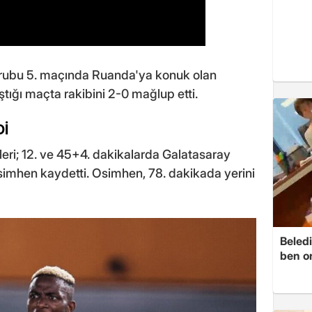
Grubu 5. maçında Ruanda'ya konuk olan
laştığı maçta rakibini 2-0 mağlup etti.
Dİ
leri; 12. ve 45+4. dakikalarda Galatasaray
Osimhen kaydetti. Osimhen, 78. dakikada yerini
Beledi
ben o