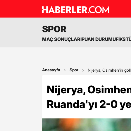
SPOR
MAÇ SONUÇLARI
PUAN DURUMU
FİKST
Anasayfa
Spor
Nijerya, Osimhen'in gol
Nijerya, Osimhen'
Ruanda'yı 2-0 y