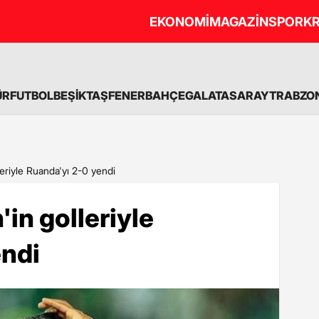
EKONOMİ
MAGAZİN
SPOR
KR
ÜR
FUTBOL
BEŞİKTAŞ
FENERBAHÇE
GALATASARAY
TRABZO
leriyle Ruanda'yı 2-0 yendi
in golleriyle
endi