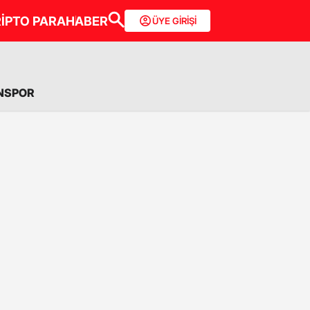
İPTO PARA
HABER
ÜYE GİRİŞİ
NSPOR