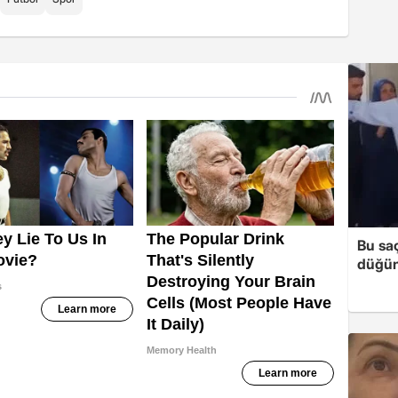
Bu sa
düğün 