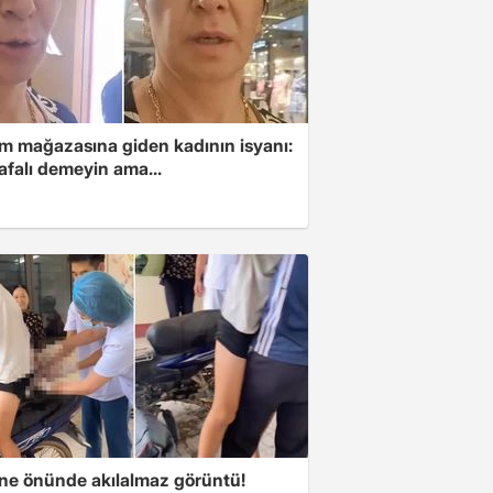
im mağazasına giden kadının isyanı:
afalı demeyin ama...
ne önünde akılalmaz görüntü!