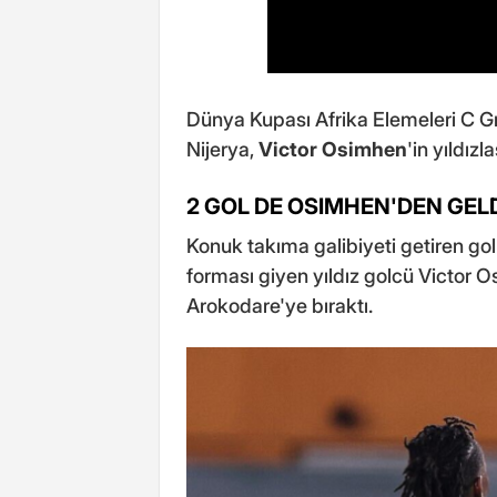
Dünya Kupası Afrika Elemeleri C 
Nijerya,
Victor Osimhen
'in yıldız
2 GOL DE OSIMHEN'DEN GEL
Konuk takıma galibiyeti getiren gol
forması giyen yıldız golcü Victor 
Arokodare'ye bıraktı.