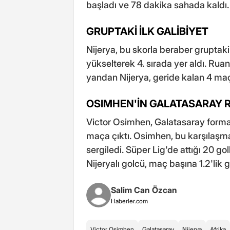
başladı ve 78 dakika sahada kaldı.
GRUPTAKİ İLK GALİBİYET
Nijerya, bu skorla beraber gruptaki 
yükselterek 4. sırada yer aldı. Ruan
yandan Nijerya, geride kalan 4 maçt
OSIMHEN'İN GALATASARAY 
Victor Osimhen, Galatasaray forma
maça çıktı. Osimhen, bu karşılaşma
sergiledi. Süper Lig'de attığı 20 gol
Nijeryalı golcü, maç başına 1.2'lik g
Salim Can Özcan
Haberler.com
Victor Osimhen
Galatasaray
Nijerya
Afrika