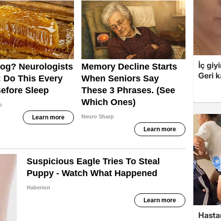
İç giy
Geri k
Hasta