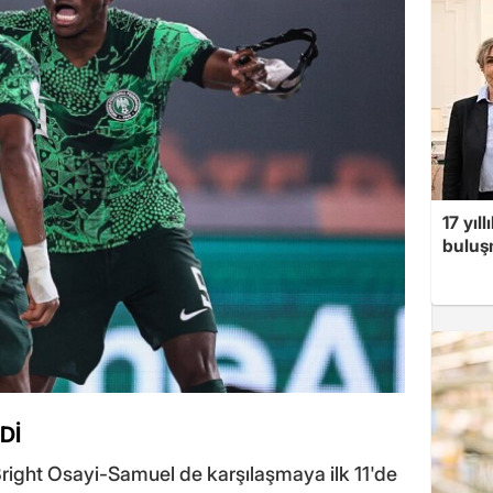
17 yıl
buluşm
Dİ
right Osayi-Samuel de karşılaşmaya ilk 11'de