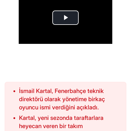
İsmail Kartal, Fenerbahçe teknik
direktörü olarak yönetime birkaç
oyuncu ismi verdiğini açıkladı.
Kartal, yeni sezonda taraftarlara
heyecan veren bir takım