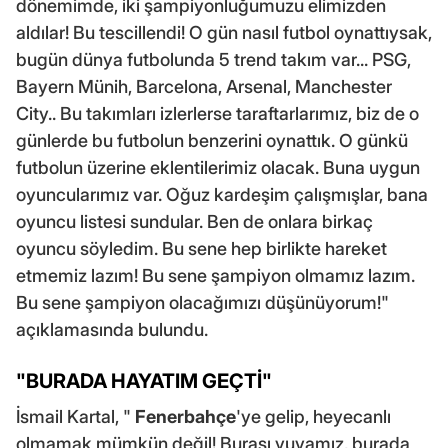
dönemimde, iki şampiyonluğumuzu elimizden
aldılar! Bu tescillendi! O gün nasıl futbol oynattıysak,
bugün dünya futbolunda 5 trend takım var... PSG,
Bayern Münih, Barcelona, Arsenal, Manchester
City.. Bu takımları izlerlerse taraftarlarımız, biz de o
günlerde bu futbolun benzerini oynattık. O günkü
futbolun üzerine eklentilerimiz olacak. Buna uygun
oyuncularımız var. Oğuz kardeşim çalışmışlar, bana
oyuncu listesi sundular. Ben de onlara birkaç
oyuncu söyledim. Bu sene hep birlikte hareket
etmemiz lazım! Bu sene şampiyon olmamız lazım.
Bu sene şampiyon olacağımızı düşünüyorum!"
açıklamasında bulundu.
"BURADA HAYATIM GEÇTİ"
İsmail Kartal, "
Fenerbahçe
'ye gelip, heyecanlı
olmamak mümkün değil! Burası yuvamız, burada