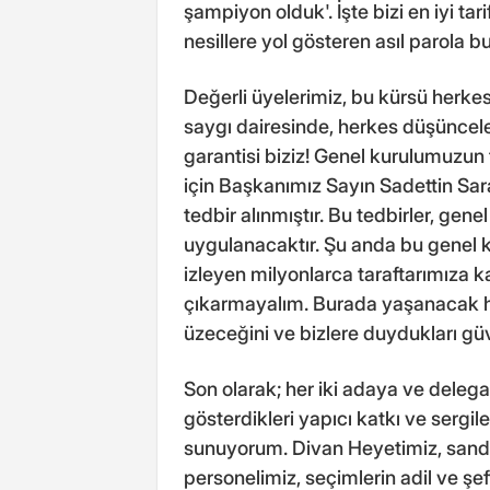
şampiyon olduk'. İşte bizi en iyi ta
nesillere yol gösteren asıl parola b
Değerli üyelerimiz, bu kürsü herkes
saygı dairesinde, herkes düşüncele
garantisi biziz! Genel kurulumuzu
için Başkanımız Sayın Sadettin Sar
tedbir alınmıştır. Bu tedbirler, gene
uygulanacaktır. Şu anda bu genel k
izleyen milyonlarca taraftarımıza
çıkarmayalım. Burada yaşanacak h
üzeceğini ve bizlere duydukları g
Son olarak; her iki adaya ve delegas
gösterdikleri yapıcı katkı ve sergil
sunuyorum. Divan Heyetimiz, sandı
personelimiz, seçimlerin adil ve şef