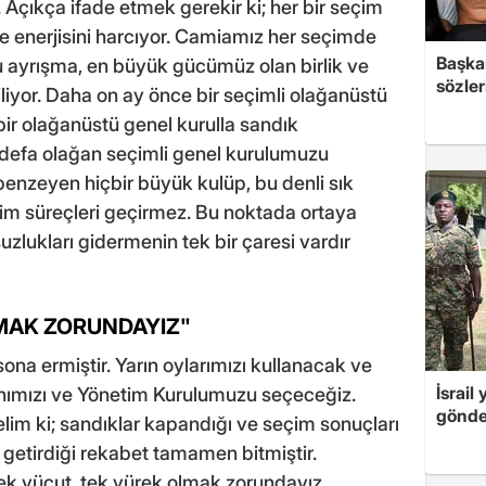
. Açıkça ifade etmek gerekir ki; her bir seçim
e enerjisini harcıyor. Camiamız her seçimde
Başkan
 ayrışma, en büyük gücümüz olan birlik ve
sözler
liyor. Daha on ay önce bir seçimli olağanüstü
bir olağanüstü genel kurulla sandık
 defa olağan seçimli genel kurulumuzu
enzeyen hiçbir büyük kulüp, bu denli sık
m süreçleri geçirmez. Bu noktada ortaya
zlukları gidermenin tek bir çaresi vardır
LMAK ZORUNDAYIZ"
sona ermiştir. Yarın oylarımızı kullanacak ve
İsrail
kanımızı ve Yönetim Kurulumuzu seçeceğiz.
gönde
elim ki; sandıklar kapandığı ve seçim sonuçları
 getirdiği rekabet tamamen bitmiştir.
k vücut, tek yürek olmak zorundayız.