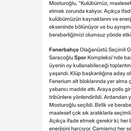
Mosturoğlu, "Kulübümüz, maalesef ço
etmek zorunda kalıyor. Açıkça ifade
kulübümüzün kaynaklarını ve enerj
ekseninde bölünüyor ve bu ayrışma
beraberliğimizi olumsuz yönde etkil
Fenerbahçe
Olağanüstü Seçimli Ge
Saracoğlu
Spor
Kompleksi'nde başl
üyenin oy kullanabileceği toplantın
yaşandı. Klüp başkanlığına aday ola
Fenerium alt bloklarında yer alma ça
yabancı madde attı. Araya polis gird
tribünlere yönlendirildi. Ardandan
Mosturoğlu seçildi. Birlik ve bera
maalesef çok sık aralıklarla seçimli
Açıkça ifade etmek gerekir ki; her
enerjisini harcıyor. Camiamız her