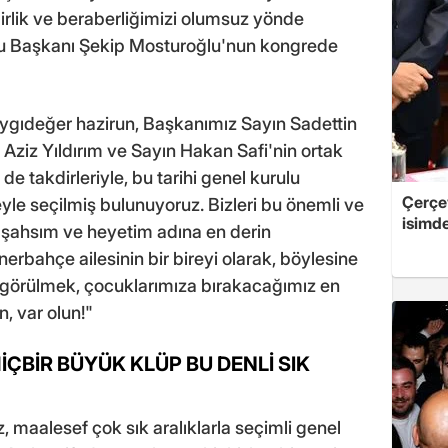
rlik ve beraberliğimizi olumsuz yönde
ulu Başkanı Şekip Mosturoğlu'nun kongrede
aygıdeğer hazirun, Başkanımız Sayın Sadettin
Aziz Yıldırım ve Sayın Hakan Safi'nin ortak
 de takdirleriyle, bu tarihi genel kurulu
Çerçe
le seçilmiş bulunuyoruz. Bizleri bu önemli ve
isimd
n şahsım ve heyetim adına en derin
rbahçe ailesinin bir bireyi olarak, böylesine
 görülmek, çocuklarımıza bırakacağımız en
n, var olun!"
ÇBİR BÜYÜK KLÜP BU DENLİ SIK
 maalesef çok sık aralıklarla seçimli genel