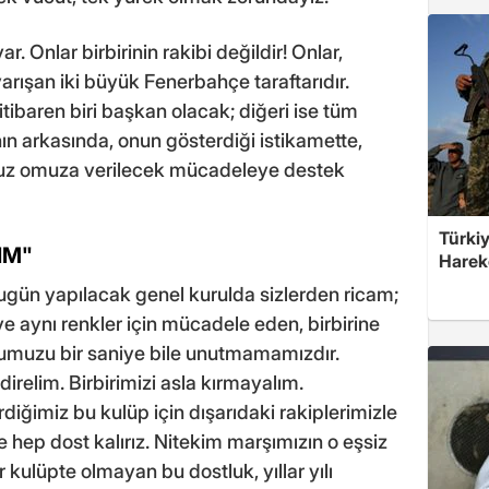
. Onlar birbirinin rakibi değildir! Onlar,
rışan iki büyük Fenerbahçe taraftarıdır.
tibaren biri başkan olacak; diğeri ise tüm
ın arkasında, onun gösterdiği istikamette,
uz omuza verilecek mücadeleye destek
Türkiy
IM"
Harek
bugün yapılacak genel kurulda sizlerden ricam;
 ve aynı renkler için mücadele eden, birbirine
umuzu bir saniye bile unutmamamızdır.
direlim. Birbirimizi asla kırmayalım.
iğimiz bu kulüp için dışarıdaki rakiplerimizle
 hep dost kalırız. Nitekim marşımızın o eşsiz
r kulüpte olmayan bu dostluk, yıllar yılı