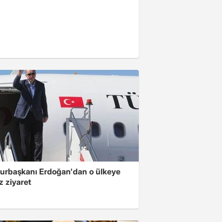
rbaşkanı Erdoğan'dan o ülkeye
z ziyaret