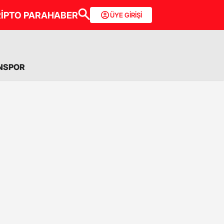
İPTO PARA
HABER
ÜYE GİRİŞİ
NSPOR