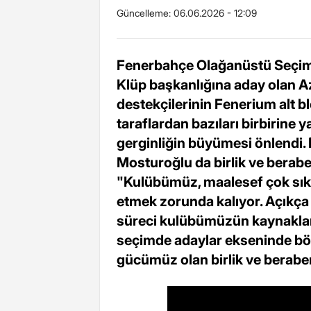
Güncelleme:
06.06.2026 - 12:09
Fenerbahçe Olağanüstü Seçimli
Klüp başkanlığına aday olan Az
destekçilerinin Fenerium alt b
taraflardan bazıları birbirine y
gerginliğin büyümesi önlendi. 
Mosturoğlu da birlik ve beraber
"Kulübümüz, maalesef çok sık a
etmek zorunda kalıyor. Açıkça 
süreci kulübümüzün kaynakları
seçimde adaylar ekseninde bö
gücümüz olan birlik ve beraber