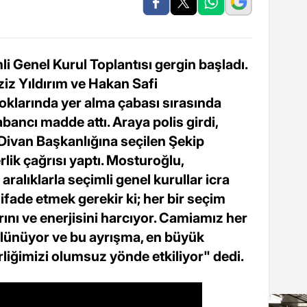
 Genel Kurul Toplantısı gergin başladı.
iz Yıldırım ve Hakan Safi
loklarında yer alma çabası sırasında
abancı madde attı. Araya polis girdi,
Divan Başkanlığına seçilen Şekip
lik çağrısı yaptı. Mosturoğlu,
ralıklarla seçimli genel kurullar icra
ifade etmek gerekir ki; her bir seçim
nı ve enerjisini harcıyor. Camiamız her
lünüyor ve bu ayrışma, en büyük
liğimizi olumsuz yönde etkiliyor" dedi.