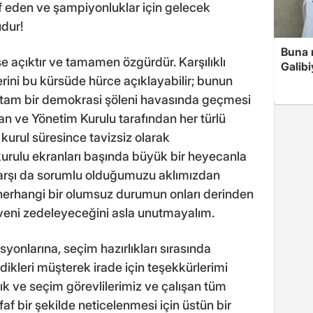
rif eden ve şampiyonluklar için gelecek
udur!
Buna r
e açıktır ve tamamen özgürdür. Karşılıklı
Galibi
rini bu kürsüde hürce açıklayabilir; bunun
n tam bir demokrasi şöleni havasında geçmesi
an ve Yönetim Kurulu tarafından her türlü
l kurul süresince tavizsiz olarak
urulu ekranları başında büyük bir heyecanla
 karşı da sorumlu olduğumuzu aklımızdan
erhangi bir olumsuz durumun onları derinden
üveni zedeleyeceğini asla unutmayalım.
yonlarına, seçim hazırlıkları sırasında
edikleri müşterek irade için teşekkürlerimi
k ve seçim görevlilerimiz ve çalışan tüm
faf bir şekilde neticelenmesi için üstün bir