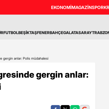
EKONOMİ
MAGAZİN
SPOR
KR
ÜR
FUTBOL
BEŞİKTAŞ
FENERBAHÇE
GALATASARAY
TRABZO
 gergin anlar: Polis müdahalesi
resinde gergin anlar:
i