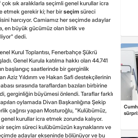
k sık aralıklarla seçimli genel kurullar icra
 etmek gerekir ki; her bir
seçim
süreci
isini harcıyor. Camiamız her seçimde adaylar
, en büyük gücümüz olan birlik ve
iyor" dedi.
nel Kurul Toplantısı, Fenerbahçe Şükrü
adı. Genel Kurula katılma hakkı olan 44.741
ın başlangıç saatlerinde bir gerginlik
n Aziz Yıldırım ve Hakan Safi destekçilerinin
bası sırasında taraflardan bazıları birbirine
i, gerginliğin büyümesi önlendi. Taraflar farklı
 yapılan oylamada Divan Başkanlığına Şekip
Cumhu
berlik çağrısı yapan Mosturoğlu, "Kulübümüz,
sürpri
 genel kurullar icra etmek zorunda kalıyor.
 bir seçim süreci kulübümüzün kaynaklarını ve
 seçimde adaylar ekseninde bölünüyor ve bu