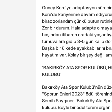
Güney Kore'ye adaptasyon sürecini
Kore'de kariyerime devam ediyoru
biraz zorlandım çünkü bütün rutinle
Zor bir durum. Hala adapte olmaya ç
başından itibaren oradaki yaşant
turnuvalara gidip 3-5 gün kalıp d
Başka bir ülkede ayakkabılarını bı
hayatım var. Kolay bir şey değil 
'BAKIRKÖY ATA SPOR KULÜBÜ, HE
KULÜBÜ'
Bakırköy Ata
Spor
Kulübü'nün düzen
"Sporun Enleri 2023" ödül törenind
Semih Saygıner, 'Bakırköy Ata Spor 
kulübü. Böyle bir ödül töreni organiz