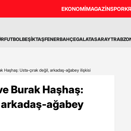
EKONOMİ
MAGAZİN
SPOR
KR
ÜR
FUTBOL
BEŞİKTAŞ
FENERBAHÇE
GALATASARAY
TRABZO
 Haşhaş: Usta-çırak değil, arkadaş-ağabey ilişkisi
ve Burak Haşhaş:
, arkadaş-ağabey