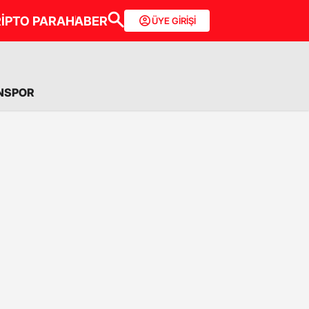
İPTO PARA
HABER
ÜYE GİRİŞİ
NSPOR