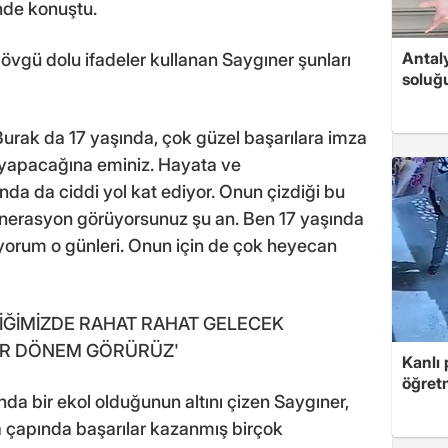
inde konuştu.
Antaly
 övgü dolu ifadeler kullanan Saygıner şunları
soluğ
. Burak da 17 yaşında, çok güzel başarılara imza
ni yapacağına eminiz. Hayata ve
a da ciddi yol kat ediyor. Onun çizdiği bu
enerasyon görüyorsunuz şu an. Ben 17 yaşında
yorum o günleri. Onun için de çok heyecan
DİĞİMİZDE RAHAT RAHAT GELECEK
 BİR DÖNEM GÖRÜRÜZ'
Kanlı 
öğretm
da bir ekol olduğunun altını çizen Saygıner,
ya çapında başarılar kazanmış birçok