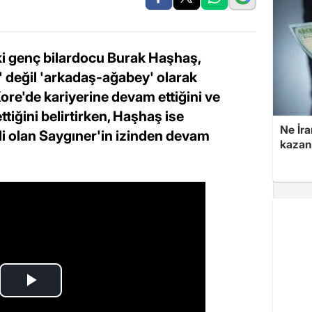
i genç bilardocu Burak Haşhaş,
ak' değil 'arkadaş-ağabey' olarak
ore'de kariyerine devam ettiğini ve
iğini belirtirken, Haşhaş ise
Ne İra
li olan Saygıner'in izinden devam
kazan