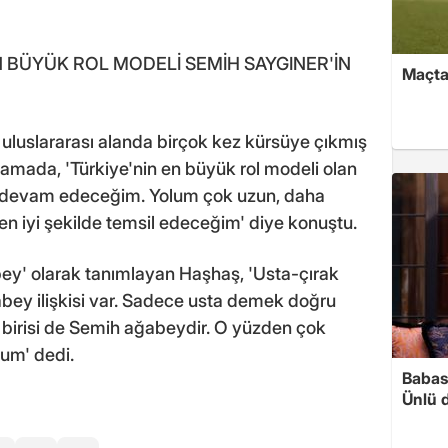
N BÜYÜK ROL MODELİ SEMİH SAYGINER'İN
Maçtan
uluslararası alanda birçok kez kürsüye çıkmış
lamada, 'Türkiye'nin en büyük rol modeli olan
m devam edeceğim. Yolum çok uzun, daha
n iyi şekilde temsil edeceğim' diye konuştu.
ey' olarak tanımlayan Haşhaş, 'Usta-çırak
abey ilişkisi var. Sadece usta demek doğru
birisi de Semih ağabeydir. O yüzden çok
um' dedi.
Babası
Ünlü 