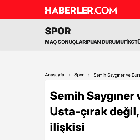
SPOR
MAÇ SONUÇLARI
PUAN DURUMU
FİKST
Anasayfa
Spor
Semih Saygıner ve Burak
Semih Saygıner 
Usta-çırak değil
ilişkisi