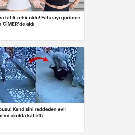
a tatili zehir oldu! Faturayı görünce
u CİMER'de aldı
pusu! Kendisini reddeden evli
eni okulda katletti