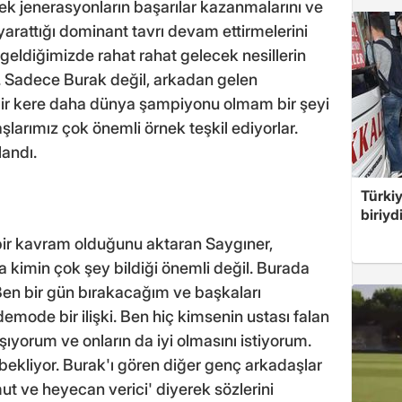
ek jenerasyonların başarılar kazanmalarını ve
arattığı dominant tavrı devam ettirmelerini
geldiğimizde rahat rahat gelecek nesillerin
z. Sadece Burak değil, arkadan gelen
bir kere daha dünya şampiyonu olmam bir şeyi
larımız çok önemli örnek teşkil ediyorlar.
landı.
Türki
biriyd
bir kavram olduğunu aktaran Saygıner,
 kimin çok şey bildiği önemli değil. Burada
 Ben bir gün bırakacağım ve başkaları
demode bir ilişki. Ben hiç kimsenin ustası falan
şıyorum ve onların da iyi olmasını istiyorum.
bekliyor. Burak'ı gören diğer genç arkadaşlar
ut ve heyecan verici' diyerek sözlerini