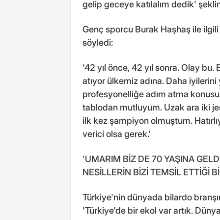
gelip geceye katılalım dedik' şekl
Genç sporcu Burak Haşhaş ile ilgili
söyledi:
'42 yıl önce, 42 yıl sonra. Olay bu
atıyor ülkemiz adına. Daha iyileri
profesyonelliğe adım atma konusund
tablodan mutluyum. Uzak ara iki j
ilk kez şampiyon olmuştum. Hatırlı
verici olsa gerek.'
'UMARIM BİZ DE 70 YAŞINA GEL
NESİLLERİN BİZİ TEMSİL ETTİĞİ
Türkiye'nin dünyada bilardo branşın
'Türkiye'de bir ekol var artık. Dün