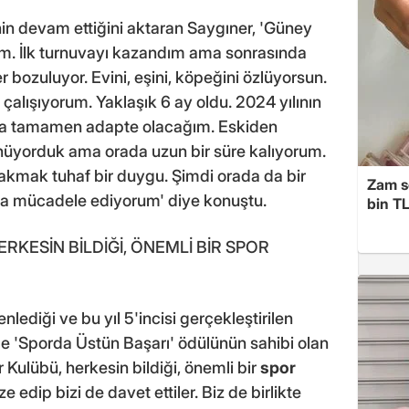
n devam ettiğini aktaran Saygıner, 'Güney
m. İlk turnuvayı kazandım ama sonrasında
r bozuluyor. Evini, eşini, köpeğini özlüyorsun.
alışıyorum. Yaklaşık 6 ay oldu. 2024 yılının
ıya tamamen adapte olacağım. Eskiden
önüyorduk ama orada uzun bir süre kalıyorum.
rakmak tuhaf bir duygu. Şimdi orada da bir
Zam s
ama mücadele ediyorum' diye konuştu.
bin TL
RKESİN BİLDİĞİ, ÖNEMLİ BİR SPOR
lediği ve bu yıl 5'incisi gerçekleştirilen
e 'Sporda Üstün Başarı' ödülünün sahibi olan
Kulübü, herkesin bildiği, önemli bir
spor
e edip bizi de davet ettiler. Biz de birlikte