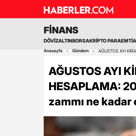
FİNANS
DÖVİZ
ALTIN
BORSA
KRİPTO PARA
EMTİ
Anasayfa
Gündem
AĞUSTOS AYI KİRA 
AĞUSTOS AYI Kİ
HESAPLAMA: 202
zammı ne kadar 