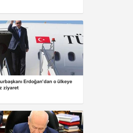
rbaşkanı Erdoğan'dan o ülkeye
z ziyaret