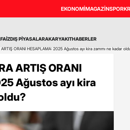
EKONOMİ
MAGAZİN
SPOR
KR
A
FAİZ
DIŞ PİYASALAR
AKARYAKIT
HABERLER
ARTIŞ ORANI HESAPLAMA: 2025 Ağustos ayı kira zammı ne kadar old
RA ARTIŞ ORANI
5 Ağustos ayı kira
oldu?