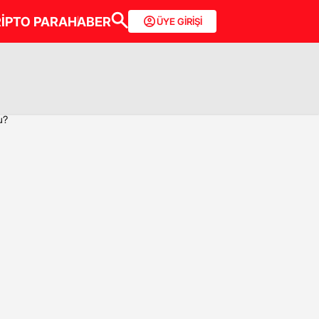
İPTO PARA
HABER
ÜYE GİRİŞİ
u?