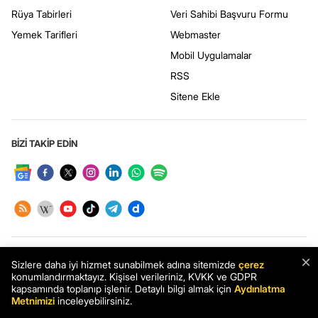
Rüya Tabirleri
Veri Sahibi Başvuru Formu
Yemek Tarifleri
Webmaster
Mobil Uygulamalar
RSS
Sitene Ekle
BİZİ TAKİP EDİN
UYGULAMAMIZI İNDİRİN
×
Sizlere daha iyi hizmet sunabilmek adına sitemizde
çerez
konumlandırmaktayız. Kişisel verileriniz, KVKK ve GDPR
kapsamında toplanıp işlenir. Detaylı bilgi almak için
Aydınlatma
Metnimizi
inceleyebilirsiniz.