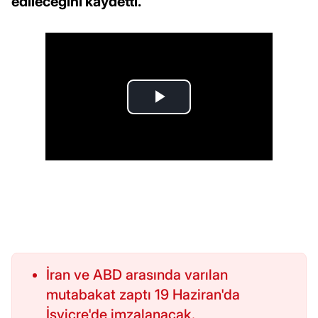
edileceğini kaydetti.
İran ve ABD arasında varılan
mutabakat zaptı 19 Haziran'da
İsviçre'de imzalanacak.