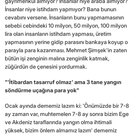
gayrimenkul almıyor? İnsanlar niye araba almıyor?
İnsanlar niye istihdam yapmıyor? Bana bunun
cevabını versene. İnsanların bunu yapmamasının
sebebi cebindeki 10 milyon, 50 milyon, 100 milyon
lira olan insanların istihdam yapması, üretim
yapmasının yerine gidip parasını bankaya koyup o
parayla para kazanması. Mehmet Şimşek'in zaten
bütün işi zenginin malına zenginlik katmak,
züğürdün de çenesini yordurmak.
"'İtibardan tasarruf olmaz' ama 3 tane yangın
söndürme uçağına para yok"
Ocak ayında dememiz lazım ki: 'Önümüzde bir 7-8
ay zaman var, muhtemelen 7-8 ay sonra bizim Ege
ve Akdeniz taraflarında yangın olma ihtimali
yüksek, bizim önlem almamız lazım' dememiz