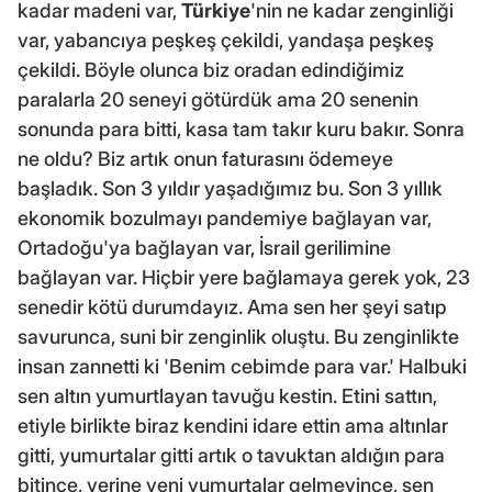
kadar madeni var,
Türkiye
'nin ne kadar zenginliği
var, yabancıya peşkeş çekildi, yandaşa peşkeş
çekildi. Böyle olunca biz oradan edindiğimiz
paralarla 20 seneyi götürdük ama 20 senenin
sonunda para bitti, kasa tam takır kuru bakır. Sonra
ne oldu? Biz artık onun faturasını ödemeye
başladık. Son 3 yıldır yaşadığımız bu. Son 3 yıllık
ekonomik bozulmayı pandemiye bağlayan var,
Ortadoğu'ya bağlayan var, İsrail gerilimine
bağlayan var. Hiçbir yere bağlamaya gerek yok, 23
senedir kötü durumdayız. Ama sen her şeyi satıp
savurunca, suni bir zenginlik oluştu. Bu zenginlikte
insan zannetti ki 'Benim cebimde para var.' Halbuki
sen altın yumurtlayan tavuğu kestin. Etini sattın,
etiyle birlikte biraz kendini idare ettin ama altınlar
gitti, yumurtalar gitti artık o tavuktan aldığın para
bitince, yerine yeni yumurtalar gelmeyince, sen