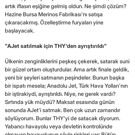
artık iflasın eşiğine gelmiş oldun. Ne şimdi çözüm?
Hazine Bursa Merinos Fabrikası'nı satışa
çıkaracakmış. Özelleştirme furyaları yine
başlayacak.
"AJet satılmak için THY'den ayrıştırıldı"
Ülkenin zenginliklerini peşkeş çekerek, satarak suni
bir güzel ortam oluşturdular. Ama artık finale geldik,
yeni bir şeyleri satmanın peşindeler. Bunun başka
bir ispatı mesela; Anadolu Jet, Türk Hava Yolları'nın
bir iştirakiydi, ayrıştırıldı. Niye, ne gerek vardı?
Sırtında yük müydü? Maksat esasında günün
sonunda AJet'i satmak. Ben çok uzun zamandır
söylüyorum. Bunlar THY'yi de satacak diyorum.
Yabancı havayolu veya devletin kontrolünde
olmayan havayolunun şöyle riskleri var: Bütün