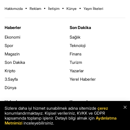
Hakkımızda
Reklam
İletişim
Künye
Yayın İlkeleri
Haberler
Son Dakika
Ekonomi
Sağlık
Spor
Teknoloji
Magazin
Finans
Son Dakika
Turizm
Kripto
Yazarlar
3.Sayfa
Yerel Haberler
Dünya
Haberler.com
Kurumsal
×
Sizlere daha iyi hizmet sunabilmek adına sitemizde
çerez
Hava Durumu
Kullanım Şartları
konumlandırmaktayız. Kişisel verileriniz, KVKK ve GDPR
kapsamında toplanıp işlenir. Detaylı bilgi almak için
Aydınlatma
Namaz Vakitleri
Gizlilik Politikası
Metnimizi
inceleyebilirsiniz.
Seçim Sonuçları
Çerez Politikası