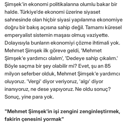
Şimşek'in ekonomi politikalarına olumlu bakar bir
halde. Türkiye'de ekonomi üzerine siyaset
sahnesinde olan hiçbir siyasi yapılanma ekonomiye
doğru bir bakış açısına sahip değil. Tamamı küresel
emperyalist sistemin maşası olmuş vaziyette.
Dolayısıyla bunların ekonomiyi çözme ihtimali yok.
Mehmet Şimşek ilk göreve geldi, 'Mehmet
Şimşek'e yardımcı olalım', 'Dedeye sahip çıkalım.'
Böyle saçma bir şey olabilir mi? Evet, şu an 85
milyon seferber olduk, Mehmet Şimşek'e yardımcı
oluyoruz. 'Vergi' diyor veriyoruz, 'algı' diyor
inanıyoruz, ne dese yapıyoruz. Ne oldu sonuç?
Sonuç, yine para yok.
"Mehmet Şimşek'in işi zengini zenginleştirmek,
fakirin çenesini yormak"