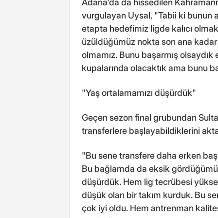
Adana'da da hissedilen Kahramanm
vurgulayan Uysal, "Tabii ki bunun 
etapta hedefimiz ligde kalıcı olmak
üzüldüğümüz nokta son ana kadar p
olmamız. Bunu başarmış olsaydık 
kupalarında olacaktık ama bunu ba
"Yaş ortalamamızı düşürdük"
Geçen sezon final grubundan Sultan
transferlere başlayabildiklerini akt
"Bu sene transfere daha erken başl
Bu bağlamda da eksik gördüğümüz 
düşürdük. Hem lig tecrübesi yüks
düşük olan bir takım kurduk. Bu se
çok iyi oldu. Hem antrenman kalit