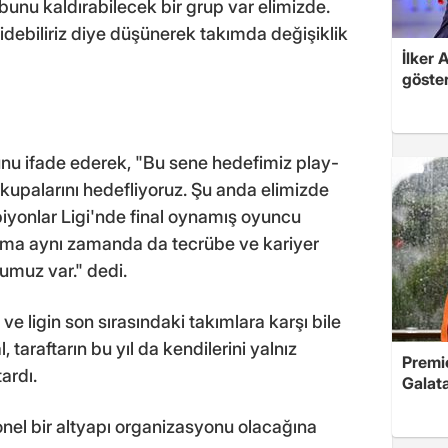
unu kaldırabilecek bir grup var elimizde.
idebiliriz diye düşünerek takımda değişiklik
İlker 
gösteri
u ifade ederek, "Bu sene hedefimiz play-
kupalarını hedefliyoruz. Şu anda elimizde
iyonlar Ligi'nde final oynamış oyuncu
ama aynı zamanda da tecrübe ve kariyer
muz var." dedi.
e ligin son sırasındaki takımlara karşı bile
 taraftarın bu yıl da kendilerini yalnız
Premie
ardı.
Galata
onel bir altyapı organizasyonu olacağına