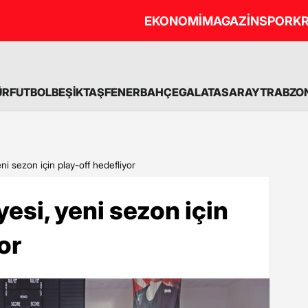
EKONOMİ
MAGAZİN
SPOR
KR
ÜR
FUTBOL
BEŞİKTAŞ
FENERBAHÇE
GALATASARAY
TRABZO
i sezon için play-off hedefliyor
esi, yeni sezon için
or