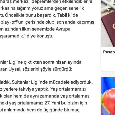
araş merkezli depremlerden etkilendiklerini
arkasına sığınmıyoruz ama geçen sene ilk
tı. Öncelikle bunu başardık. Tabii ki de
lay-off'un içerisinde olup, son anda kaçırmış
en azından ilkm senemizde Avrupa
şaramadık." diye konuştu.
Pasapo
lar Ligi'ne çıktıktan sonra nisan ayında
aran Uysal, sözlerini şöyle sürdürdü:
adık. Sultanlar Ligi'nde mücadele ediyorduk.
yerlere takviye yaptık. Yaş ortalamamızı
ek olan hem de aynı zamanda yaş ortalaması
neki yaş ortalamamız 27. Yani bu bizim için
esi anlamında hem de üç günde bir maç