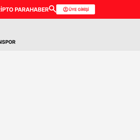
İPTO PARA
HABER
ÜYE GİRİŞİ
NSPOR