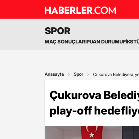
SPOR
MAÇ SONUÇLARI
PUAN DURUMU
FİKST
Anasayfa
Spor
Çukurova Belediyesi, yen
Çukurova Belediy
play-off hedefliy