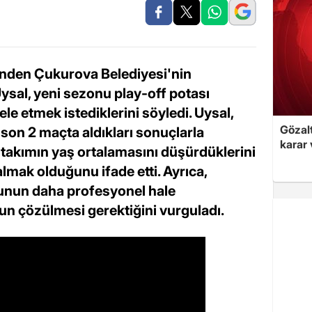
rinden Çukurova Belediyesi'nin
sal, yeni sezonu play-off potası
 etmek istediklerini söyledi. Uysal,
Gözalt
son 2 maçta aldıkları sonuçlarla
karar 
on takımın yaş ortalamasını düşürdüklerini
almak olduğunu ifade etti. Ayrıca,
unun daha profesyonel hale
nun çözülmesi gerektiğini vurguladı.