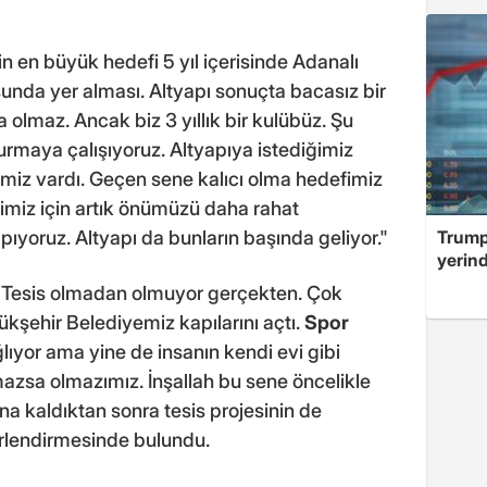
n en büyük hedefi 5 yıl içerisinde Adanalı
sunda yer alması. Altyapı sonuçta bacasız bir
 olmaz. Ancak biz 3 yıllık bir kulübüz. Şu
rmaya çalışıyoruz. Altyapıya istediğimiz
miz vardı. Geçen sene kalıcı olma hedefimiz
ğimiz için artık önümüzü daha rahat
pıyoruz. Altyapı da bunların başında geliyor."
Trump
yerin
 "Tesis olmadan olmuyor gerçekten. Çok
kşehir Belediyemiz kapılarını açtı.
Spor
lıyor ama yine de insanın kendi evi gibi
azsa olmazımız. İnşallah bu sene öncelikle
ına kaldıktan sonra tesis projesinin de
rlendirmesinde bulundu.