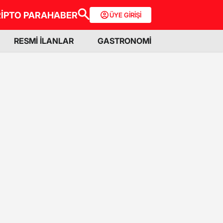
İPTO PARA
HABER
ÜYE GİRİŞİ
RESMİ İLANLAR
GASTRONOMİ