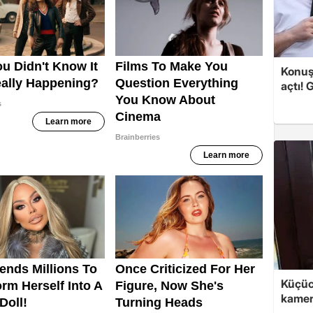
Konuşa
açtı! 
Küçüc
kame