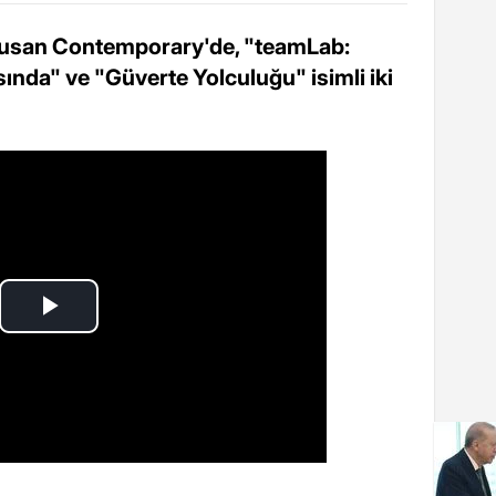
orusan Contemporary'de, "teamLab:
sında" ve "Güverte Yolculuğu" isimli iki