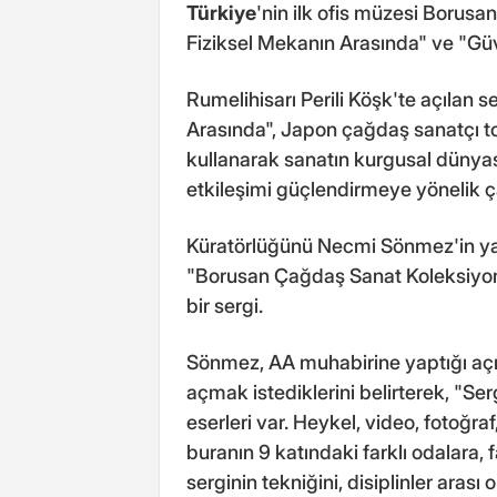
Türkiye
'nin ilk ofis müzesi Borus
Fiziksel Mekanın Arasında" ve "Güver
Rumelihisarı Perili Köşk'te açılan 
Arasında", Japon çağdaş sanatçı top
kullanarak sanatın kurgusal dünyası 
etkileşimi güçlendirmeye yönelik ç
Küratörlüğünü Necmi Sönmez'in yapt
"Borusan Çağdaş Sanat Koleksiyon
bir sergi.
Sönmez, AA muhabirine yaptığı açı
açmak istediklerini belirterek, "Ser
eserleri var. Heykel, video, fotoğraf
buranın 9 katındaki farklı odalara, 
serginin tekniğini, disiplinler arası 