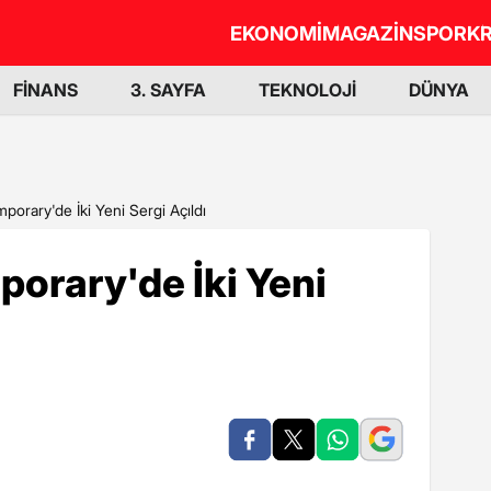
EKONOMİ
MAGAZİN
SPOR
KR
FİNANS
3. SAYFA
TEKNOLOJİ
DÜNYA
orary'de İki Yeni Sergi Açıldı
orary'de İki Yeni