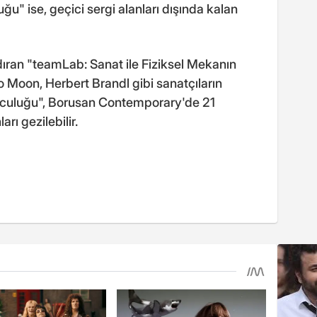
ğu" ise, geçici sergi alanları dışında kalan
dıran "teamLab: Sanat ile Fiziksel Mekanın
o Moon, Herbert Brandl gibi sanatçıların
lculuğu", Borusan Contemporary'de 21
rı gezilebilir.