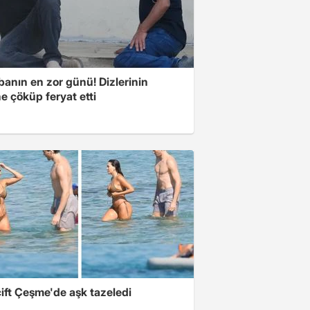
banın en zor günü! Dizlerinin
e çöküp feryat etti
ift Çeşme'de aşk tazeledi