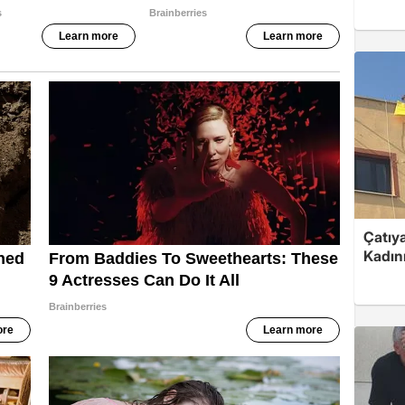
Çatıya
Kadını