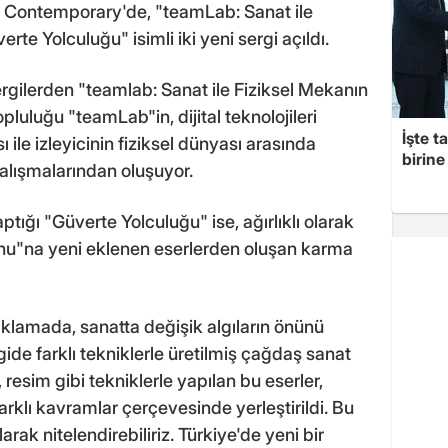
an Contemporary'de, "teamLab: Sanat ile
te Yolculuğu" isimli iki yeni sergi açıldı.
sergilerden "teamlab: Sanat ile Fiziksel Mekanın
luluğu "teamLab"in, dijital teknolojileri
İşte t
ile izleyicinin fiziksel dünyası arasında
birine 
alışmalarından oluşuyor.
ığı "Güverte Yolculuğu" ise, ağırlıklı olarak
u"na yeni eklenen eserlerden oluşan karma
klamada, sanatta değişik algıların önünü
gide farklı tekniklerle üretilmiş çağdaş sanat
, resim gibi tekniklerle yapılan bu eserler,
farklı kavramlar çerçevesinde yerleştirildi. Bu
olarak nitelendirebiliriz. Türkiye'de yeni bir