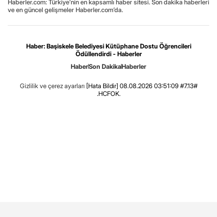
Haberler.com: Türkiye’nin en kapsamlı haber sitesi. Son dakika haberleri
ve en güncel gelişmeler Haberler.com’da.
Haber: Başiskele Belediyesi Kütüphane Dostu Öğrencileri
Ödüllendirdi - Haberler
Haber
Son Dakika
Haberler
Gizlilik ve çerez ayarları
[Hata Bildir]
08.08.2026 03:51:09 #7.13#
.HCFOK.