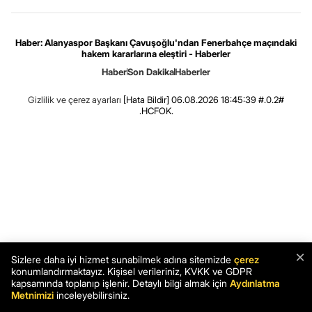
Haber: Alanyaspor Başkanı Çavuşoğlu'ndan Fenerbahçe maçındaki
hakem kararlarına eleştiri - Haberler
Haber
Son Dakika
Haberler
Gizlilik ve çerez ayarları
[Hata Bildir]
06.08.2026 18:45:39 #.0.2#
.HCFOK.
×
Sizlere daha iyi hizmet sunabilmek adına sitemizde
çerez
konumlandırmaktayız. Kişisel verileriniz, KVKK ve GDPR
kapsamında toplanıp işlenir. Detaylı bilgi almak için
Aydınlatma
Metnimizi
inceleyebilirsiniz.