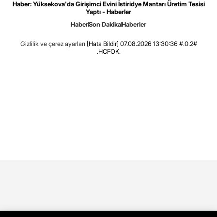
Haber: Yüksekova'da Girişimci Evini İstiridye Mantarı Üretim Tesisi
Yaptı - Haberler
Haber
Son Dakika
Haberler
Gizlilik ve çerez ayarları
[Hata Bildir]
07.08.2026 13:30:36 #.0.2#
.HCFOK.