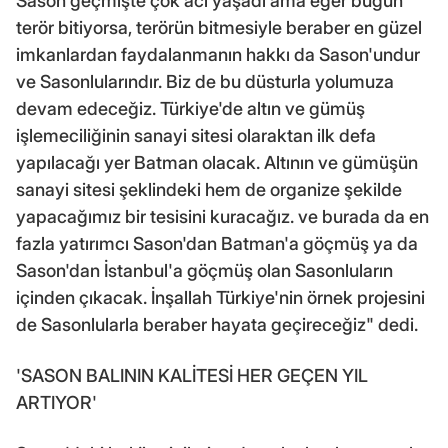
Sason geçmişte çok acı yaşadı ama eğer bugün
terör bitiyorsa, terörün bitmesiyle beraber en güzel
imkanlardan faydalanmanın hakkı da Sason'undur
ve Sasonlularındır. Biz de bu düsturla yolumuza
devam edeceğiz. Türkiye'de altın ve gümüş
işlemeciliğinin sanayi sitesi olaraktan ilk defa
yapılacağı yer Batman olacak. Altının ve gümüşün
sanayi sitesi şeklindeki hem de organize şekilde
yapacağımız bir tesisini kuracağız. ve burada da en
fazla yatırımcı Sason'dan Batman'a göçmüş ya da
Sason'dan İstanbul'a göçmüş olan Sasonluların
içinden çıkacak. İnşallah Türkiye'nin örnek projesini
de Sasonlularla beraber hayata geçireceğiz" dedi.
'SASON BALININ KALİTESİ HER GEÇEN YIL
ARTIYOR'