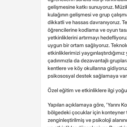
gelişmesine katkı sunuyoruz. Müzik 
kulağının gelişmesi ve grup çalış
dikkatli ve hassas davranıyoruz. Te
öğrencilerine kodlama ve oyun tasar
yetkinliklerini artırmayı hedefliyoru
uygun bir ortam sağlıyoruz. Teknoloj
etkinliklerimizi yaygınlaştırdığımız 
çadırımızla da dezavantajlı grupla
kentlere ve köy okullarına gidiyor
psikososyal destek sağlamaya va
Özel eğitim ve etkinliklere ilgi yoğ
Yapılan açıklamaya göre, 'Yarını K
bölgedeki çocuklar için konteyner te
zenginleştirilmiş ve psikoloji alan