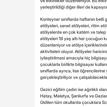
ve etkinlikler düzenleniyor. Bu etki
yerleştirildiği diğer illeri de kapsıyor
Konteyner sınıflarda haftanın belli 
atölyeleri, sanat atölyeleri, ritim at
atölyelerde en çok katılım ve talep 
atölyeleri 18 yaş altı her çocuğun k
düzenleniyor ve atölye içerikleri
aktiviteleri oluyor. Atölyeler harici
iyileştirilmesi amacıyla hiç bilgis
çocuklarla birlikte bilgisayar kulla
sınıflarda ayrıca, lise öğrencilerin
gerçekleştiriliyor ve çalışabilecekl
Gezici eğitim çadırı ise ağırlıklı 
Hatay, Malatya, Şanlıurfa ve Gazian
Gidilen tüm okullarda çocuklara Scr