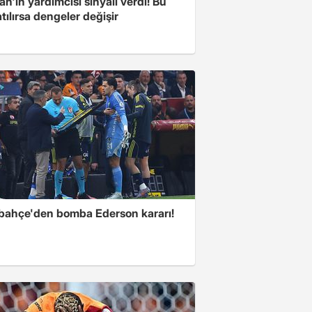
n'ın yardımcısı sinyali verdi! Bu
tılırsa dengeler değişir
bahçe'den bomba Ederson kararı!