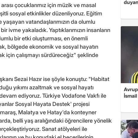
duyan
 arası çocuklarımız için müzik ve masal
itli sosyal etkinlikler düzenliyoruz. Eğitim
e yaşayan vatandaşlarımızın da olumlu
 bir ivme yakaladık. Yaptıklarımızın insanların
umlu bir etki oluşturması, en önemli
ak, bölgede ekonomik ve sosyal hayatın
 için çalışmayı sürdüreceğiz" şeklinde
kanı Sezai Hazır ise şöyle konuştu: "Habitat
duğu yıkımı azaltmak ve sosyal hayatı
Avrupa
devam ediyoruz. Türkiye Vodafone Vakfı ile
İsmail
ayanlar Sosyal Hayata Destek' projesi
araş, Malatya ve Hatay'da konteyner
flarda, belli yaş aralığındaki öğrencilere yönelik
erçekleştiriyoruz. Sanat atölyeleri ile
klarının ve bu konudaki el becerilerinin