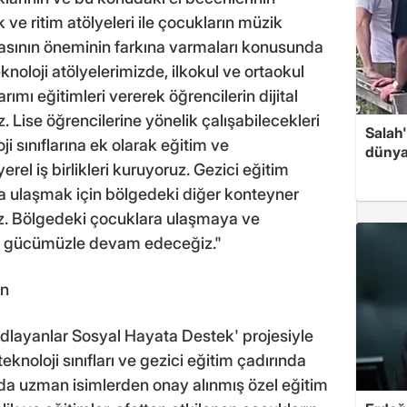
ve ritim atölyeleri ile çocukların müzik
masının öneminin farkına varmaları konusunda
knoloji atölyelerimizde, ilkokul ve ortaokul
ımı eğitimleri vererek öğrencilerin dijital
z. Lise öğrencilerine yönelik çalışabilecekleri
Salah
i sınıflarına ek olarak eğitim ve
dünya
yerel iş birlikleri kuruyoruz. Gezici eğitim
ra ulaşmak için bölgedeki diğer konteyner
uz. Bölgedeki çocuklara ulaşmaya ve
r gücümüzle devam edeceğiz."
un
odlayanlar Sosyal Hayata Destek' projesiyle
knoloji sınıfları ve gezici eğitim çadırında
ında uzman isimlerden onay alınmış özel eğitim