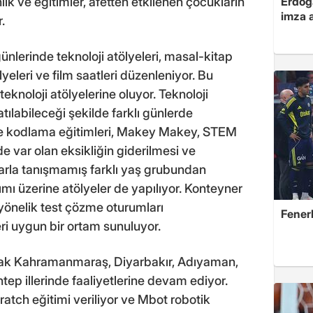
nlik ve eğitimler, afetten etkilenen çocukların
Erdoğa
imza a
.
günlerinde teknoloji atölyeleri, masal-kitap
ölyeleri ve film saatleri düzenleniyor. Bu
teknoloji atölyelerine oluyor. Teknoloji
atılabileceği şekilde farklı günlerde
nde kodlama eğitimleri, Makey Makey, STEM
nde var olan eksikliğin giderilmesi ve
ayarla tanışmamış farklı yaş grubundan
nımı üzerine atölyeler de yapılıyor. Konteyner
e yönelik test çözme oturumları
Fener
eri uygun bir ortam sunuluyor.
olarak Kahramanmaraş, Diyarbakır, Adıyaman,
tep illerinde faaliyetlerine devam ediyor.
atch eğitimi veriliyor ve Mbot robotik