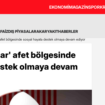
EKONOMİ
MAGAZİN
SPOR
KR
A
FAİZ
DIŞ PİYASALAR
AKARYAKIT
HABERLER
' afet bölgesinde sosyal hayata destek olmaya devam ediyor
lar' afet bölgesinde
estek olmaya devam