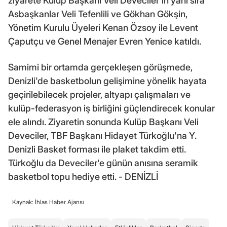
ziyarete Kulüp Başkanı Veli Deveciler'in yanı sıra
Asbaşkanlar Veli Tefenlili ve Gökhan Gökşin,
Yönetim Kurulu Üyeleri Kenan Özsoy ile Levent
Çaputçu ve Genel Menajer Evren Yenice katıldı.
Samimi bir ortamda gerçekleşen görüşmede,
Denizli'de basketbolun gelişimine yönelik hayata
geçirilebilecek projeler, altyapı çalışmaları ve
kulüp-federasyon iş birliğini güçlendirecek konular
ele alındı. Ziyaretin sonunda Kulüp Başkanı Veli
Deveciler, TBF Başkanı Hidayet Türkoğlu'na Y.
Denizli Basket forması ile plaket takdim etti.
Türkoğlu da Deveciler'e günün anısına seramik
basketbol topu hediye etti. - DENİZLİ
Kaynak: İhlas Haber Ajansı