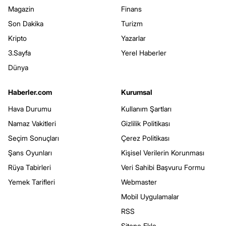
Magazin
Finans
Son Dakika
Turizm
Kripto
Yazarlar
3.Sayfa
Yerel Haberler
Dünya
Haberler.com
Kurumsal
Hava Durumu
Kullanım Şartları
Namaz Vakitleri
Gizlilik Politikası
Seçim Sonuçları
Çerez Politikası
Şans Oyunları
Kişisel Verilerin Korunması
Rüya Tabirleri
Veri Sahibi Başvuru Formu
Yemek Tarifleri
Webmaster
Mobil Uygulamalar
RSS
Sitene Ekle