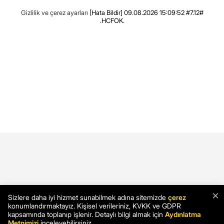
Gizlilik ve çerez ayarları
[Hata Bildir]
09.08.2026 15:09:52 #7.12#
.HCFOK.
×
Sizlere daha iyi hizmet sunabilmek adına sitemizde
çerez
konumlandırmaktayız. Kişisel verileriniz, KVKK ve GDPR
kapsamında toplanıp işlenir. Detaylı bilgi almak için
Aydınlatma
Metnimizi
inceleyebilirsiniz.