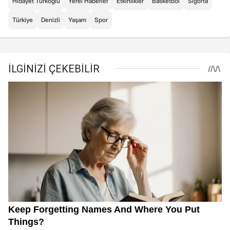
Hidayet Türkoğlu
Yerel Haberler
Etkinlikler
Basketbol
Sigorta
Türkiye
Denizli
Yaşam
Spor