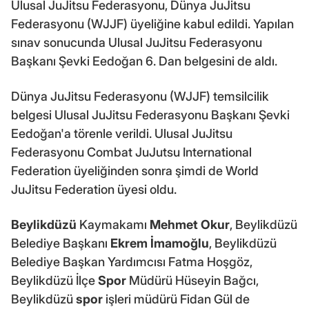
Ulusal JuJitsu Federasyonu, Dünya JuJitsu
Federasyonu (WJJF) üyeliğine kabul edildi. Yapılan
sınav sonucunda Ulusal JuJitsu Federasyonu
Başkanı Şevki Eedoğan 6. Dan belgesini de aldı.
Dünya JuJitsu Federasyonu (WJJF) temsilcilik
belgesi Ulusal JuJitsu Federasyonu Başkanı Şevki
Eedoğan'a törenle verildi. Ulusal JuJitsu
Federasyonu Combat JuJutsu International
Federation üyeliğinden sonra şimdi de World
JuJitsu Federation üyesi oldu.
Beylikdüzü
Kaymakamı
Mehmet Okur
, Beylikdüzü
Belediye Başkanı
Ekrem İmamoğlu
, Beylikdüzü
Belediye Başkan Yardımcısı Fatma Hoşgöz,
Beylikdüzü İlçe
Spor
Müdürü Hüseyin Bağcı,
Beylikdüzü
spor
işleri müdürü Fidan Gül de